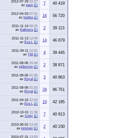
2012-07-29
22:27
7
40 419
av
piam
2012-04-03
07:41
16
56 720
av
Ioslina
2011-11-14
09:25
2
39 113
av
Kalimera
2011-11-13
12:09
14
46 879
av
Eva L
2011-09-11
22:01
4
39 445
av
Titti
2011-08-06
15:49
2
38 871
av
sjöborren
2011-08-06
01:06
3
40 863
av
Royal
2011-08-06
01:03
34
86 751
av
Royal
2011-04-16
22:03
10
42 185
av
Eva L
2010-10-01
11:38
7
40 813
av
Getty
2010-08-02
23:44
2
40 230
av
kimmen
2010-07-31
13:03