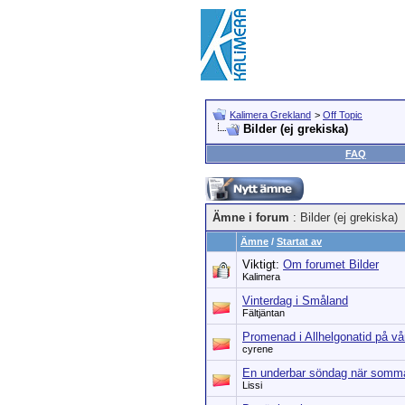
Kalimera Grekland
>
Off Topic
Bilder (ej grekiska)
FAQ
Ämne i forum
: Bilder (ej grekiska)
Ämne
/
Startat av
Viktigt:
Om forumet Bilder
Kalimera
Vinterdag i Småland
Fältjäntan
Promenad i Allhelgonatid på vå
cyrene
En underbar söndag när somma
Lissi