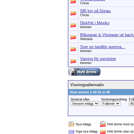
Chras
585 km på Donau
Chras
Diskfritt i Mexiko
kimmen
Blåsippan & Vitsippan uti backa
Nektaria
Som en tandlös gumma...
kimmen
Varning för servitörer
kimmen
Visningsalternativ
Visar ämnen 1 till 20 av 80
Sorterat efter
Sorteringsordning
Fr
Nya inlägg
Hett ämne med nya
Inga nya inlägg
Hett ämne utan ny