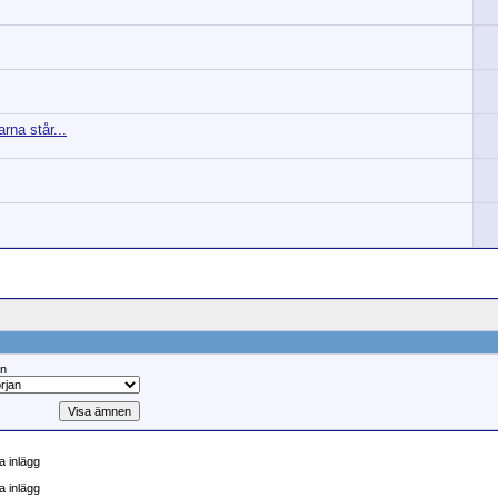
rna står...
ån
 inlägg
a inlägg