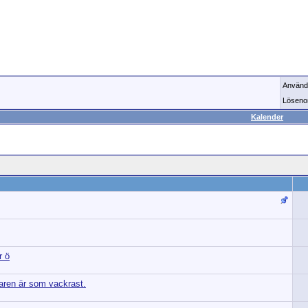
Använd
Löseno
Kalender
r ö
ren är som vackrast.