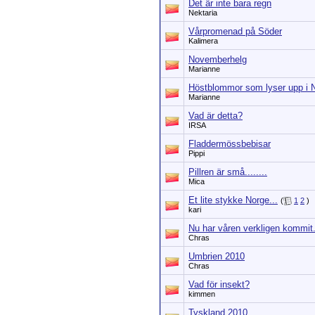
Det är inte bara regn
Nektaria
Vårpromenad på Söder
Kalimera
Novemberhelg
Marianne
Höstblommor som lyser upp i 
Marianne
Vad är detta?
IRSA
Fladdermössbebisar
Pippi
Pillren är små........
Mica
Et lite stykke Norge...
(
1
2
)
kari
Nu har våren verkligen kommit
Chras
Umbrien 2010
Chras
Vad för insekt?
kimmen
Tyskland 2010