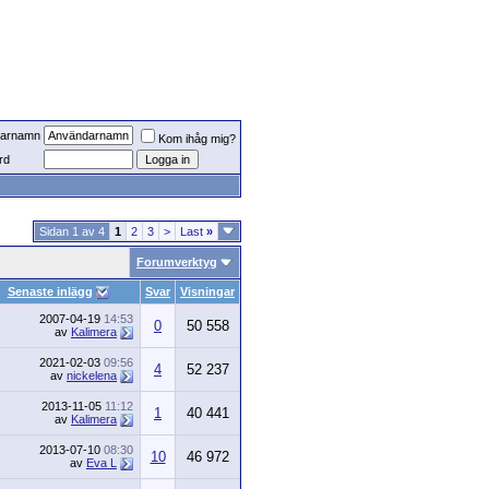
arnamn
Kom ihåg mig?
rd
Sidan 1 av 4
1
2
3
>
Last
»
Forumverktyg
Senaste inlägg
Svar
Visningar
2007-04-19
14:53
0
50 558
av
Kalimera
2021-02-03
09:56
4
52 237
av
nickelena
2013-11-05
11:12
1
40 441
av
Kalimera
2013-07-10
08:30
10
46 972
av
Eva L