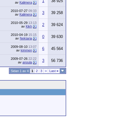
1
38 925
av
Kalimera
2010-07-27
09:33
3
39 258
av
Kalimera
2010-05-29
13:13
2
39 624
av
Kikh
2010-04-19
15:15
0
39 630
av
Nektaria
2009-08-10
13:07
6
45 564
av
kimmen
2009-07-26
22:22
3
56 736
av
anoula
Sidan 1 av 4
1
2
3
>
Last
»