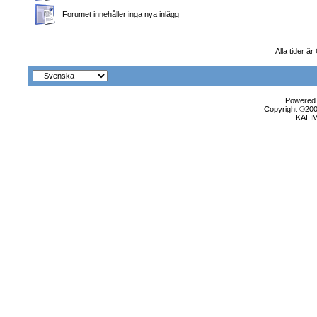
Forumet innehåller inga nya inlägg
Alla tider ä
Powered b
Copyright ©2000
KALI