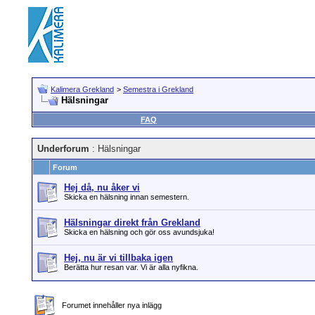
Kalimera Grekland
>
Semestra i Grekland
Hälsningar
FAQ
Underforum
: Hälsningar
Forum
Hej då, nu åker vi
Skicka en hälsning innan semestern.
Hälsningar direkt från Grekland
Skicka en hälsning och gör oss avundsjuka!
Hej, nu är vi tillbaka igen
Berätta hur resan var. Vi är alla nyfikna.
Forumet innehåller nya inlägg