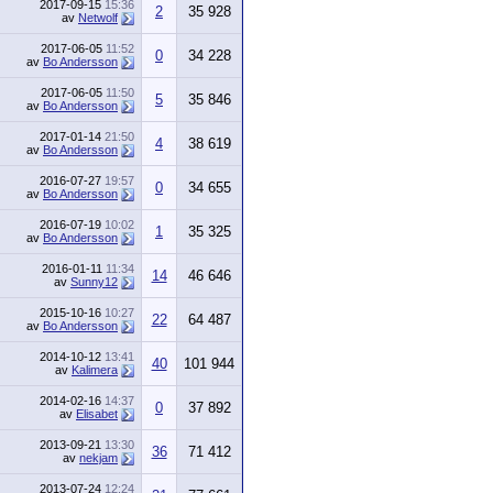
2017-09-15
15:36
2
35 928
av
Netwolf
2017-06-05
11:52
0
34 228
av
Bo Andersson
2017-06-05
11:50
5
35 846
av
Bo Andersson
2017-01-14
21:50
4
38 619
av
Bo Andersson
2016-07-27
19:57
0
34 655
av
Bo Andersson
2016-07-19
10:02
1
35 325
av
Bo Andersson
2016-01-11
11:34
14
46 646
av
Sunny12
2015-10-16
10:27
22
64 487
av
Bo Andersson
2014-10-12
13:41
40
101 944
av
Kalimera
2014-02-16
14:37
0
37 892
av
Elisabet
2013-09-21
13:30
36
71 412
av
nekjam
2013-07-24
12:24