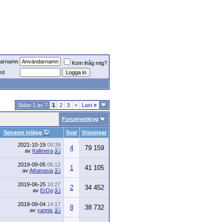
arnamn
Kom ihåg mig?
rd
Sidan 1 av 7
1
2
3
>
Last
»
Forumverktyg
Senaste inlägg
Svar
Visningar
2021-10-19
09:39
4
79 159
av
Kalimera
2019-09-05
06:12
1
41 105
av
Athanasia
2019-06-25
18:27
2
34 452
av
ErOg
2018-09-04
14:17
8
38 732
av
yannis