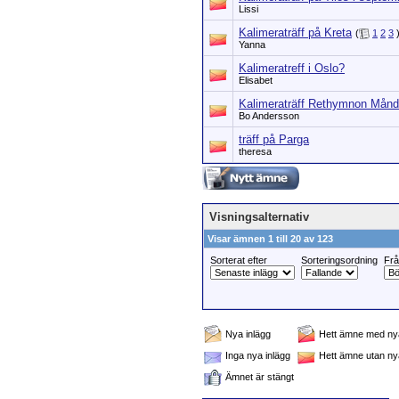
Lissi
Kalimeraträff på Kreta
(
1
2
3
Yanna
Kalimeratreff i Oslo?
Elisabet
Kalimeraträff Rethymnon Månd
Bo Andersson
träff på Parga
theresa
Visningsalternativ
Visar ämnen 1 till 20 av 123
Sorterat efter
Sorteringsordning
Fr
Nya inlägg
Hett ämne med nya
Inga nya inlägg
Hett ämne utan ny
Ämnet är stängt