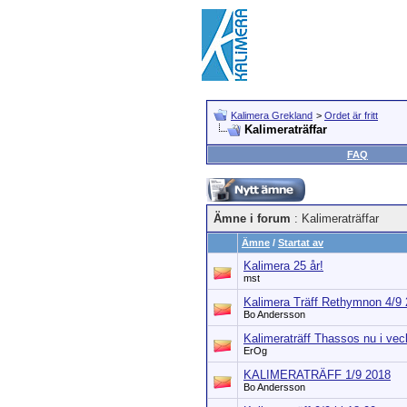
Kalimera Grekland
>
Ordet är fritt
Kalimeraträffar
FAQ
Ämne i forum
: Kalimeraträffar
Ämne
/
Startat av
Kalimera 25 år!
mst
Kalimera Träff Rethymnon 4/9
Bo Andersson
Kalimeraträff Thassos nu i ve
ErOg
KALIMERATRÄFF 1/9 2018
Bo Andersson