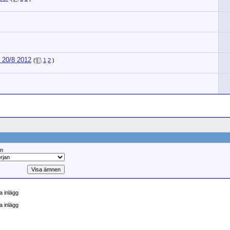
)
 20/8 2012
(
1
2
)
ån
 inlägg
a inlägg