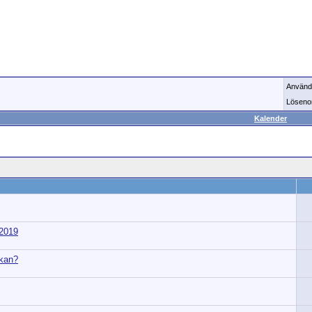
Använd
Löseno
Kalender
 2019
ckan?