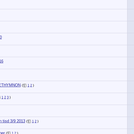
0
16
RETHYMNON
(
1
2
)
1
2
3
)
tisd 3/9 2013
(
1
2
)
ber
(
1
2
)