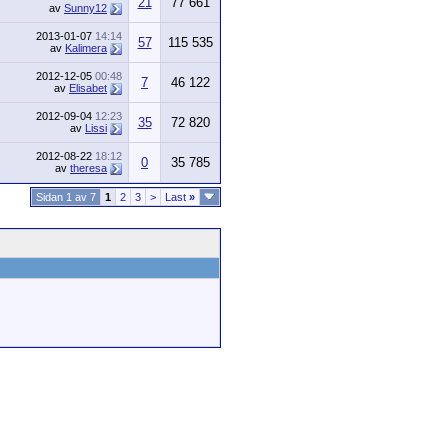
21
77 661
av
Sunny12
2013-01-07
14:14
57
115 535
av
Kalimera
2012-12-05
00:48
7
46 122
av
Elisabet
2012-09-04
12:23
35
72 820
av
Lissi
2012-08-22
18:12
0
35 785
av
theresa
Sidan 1 av 7
1
2
3
>
Last
»