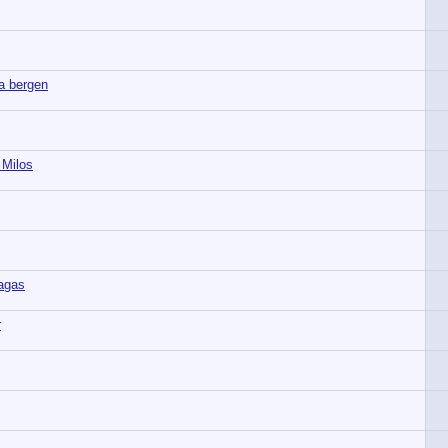
a bergen
 Milos
ragas
r