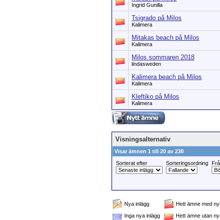
Ingrid Gunilla
Tsigrado på Milos
Kalimera
Mitakas beach på Milos
Kalimera
Milos sommaren 2018
lindasweden
Kalimera beach på Milos
Kalimera
Kleftiko på Milos
Kalimera
Visningsalternativ
Visar ämnen 1 till 20 av 238
Sorterat efter
Sorteringsordning
Fr
Nya inlägg
Hett ämne med nya
Inga nya inlägg
Hett ämne utan ny