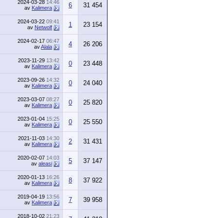
2024-03-28
14:46
6
31 454
av
Kalimera
2024-03-22
09:41
1
23 154
av
Netwolf
2024-02-17
06:47
4
26 206
av
Alala
2023-11-29
13:42
0
23 448
av
Kalimera
2023-09-26
14:32
0
24 040
av
Kalimera
2023-03-07
08:27
0
25 820
av
Kalimera
2023-01-04
15:25
0
25 550
av
Kalimera
2021-11-03
14:30
2
31 431
av
Kalimera
2020-02-07
14:03
5
37 147
av
aleasi
2020-01-13
16:26
8
37 922
av
Kalimera
2019-04-19
13:56
7
39 958
av
Kalimera
2018-10-02
21:23