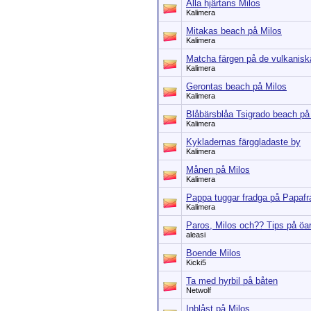
Alla hjärtans Milos
Kalimera
Mitakas beach på Milos
Kalimera
Matcha färgen på de vulkanisk
Kalimera
Gerontas beach på Milos
Kalimera
Blåbärsblåa Tsigrado beach på
Kalimera
Kykladernas färggladaste by
Kalimera
Månen på Milos
Kalimera
Pappa tuggar fradga på Papaf
Kalimera
Paros, Milos och?? Tips på öa
aleasi
Boende Milos
Kicki5
Ta med hyrbil på båten
Netwolf
Inblåst på Milos