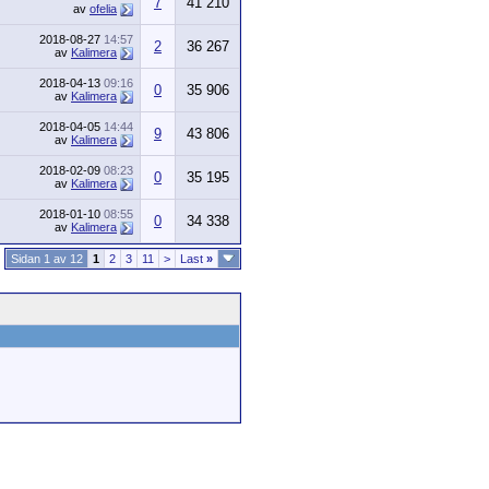
7
41 210
av
ofelia
2018-08-27
14:57
2
36 267
av
Kalimera
2018-04-13
09:16
0
35 906
av
Kalimera
2018-04-05
14:44
9
43 806
av
Kalimera
2018-02-09
08:23
0
35 195
av
Kalimera
2018-01-10
08:55
0
34 338
av
Kalimera
Sidan 1 av 12
1
2
3
11
>
Last
»