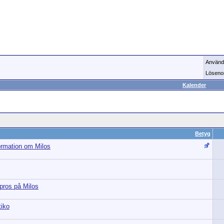
Använd
Löseno
Kalender
Betyg
formation om Milos
pros på Milos
tiko