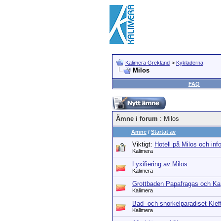
Kalimera Grekland
>
Kykladerna
Milos
FAQ
Ämne i forum
: Milos
Ämne
/
Startat av
Viktigt:
Hotell på Milos och in
Kalimera
Lyxifiering av Milos
Kalimera
Grottbaden Papafragas och Ka
Kalimera
Bad- och snorkelparadiset Klef
Kalimera