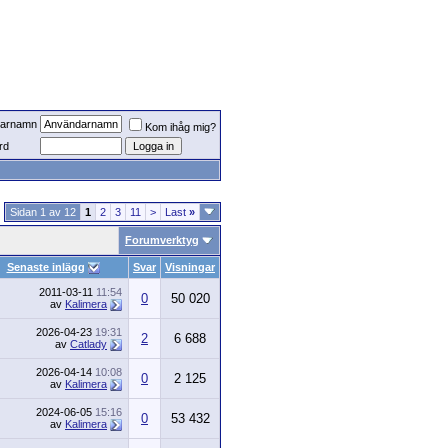
arnamn
Kom ihåg mig?
rd
Sidan 1 av 12
1
2
3
11
>
Last
»
Forumverktyg
Senaste inlägg
Svar
Visningar
2011-03-11
11:54
0
50 020
av
Kalimera
2026-04-23
19:31
2
6 688
av
Catlady
2026-04-14
10:08
0
2 125
av
Kalimera
2024-06-05
15:16
0
53 432
av
Kalimera