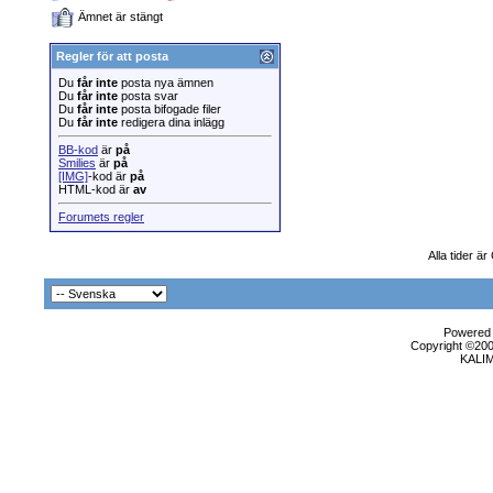
Ämnet är stängt
Regler för att posta
Du
får inte
posta nya ämnen
Du
får inte
posta svar
Du
får inte
posta bifogade filer
Du
får inte
redigera dina inlägg
BB-kod
är
på
Smilies
är
på
[IMG]
-kod är
på
HTML-kod är
av
Forumets regler
Alla tider ä
Powered b
Copyright ©2000
KALI