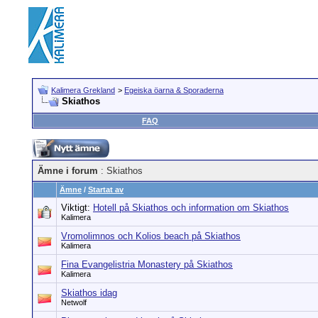
Kalimera Grekland
>
Egeiska öarna & Sporaderna
Skiathos
FAQ
Ämne i forum
: Skiathos
Ämne
/
Startat av
Viktigt:
Hotell på Skiathos och information om Skiathos
Kalimera
Vromolimnos och Kolios beach på Skiathos
Kalimera
Fina Evangelistria Monastery på Skiathos
Kalimera
Skiathos idag
Netwolf