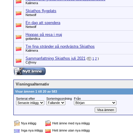
Kalimera
Skiathos flygplats
Netwolf
En dag att spendera
Netwolf
Hoppas på resa i maj
gotlandica
Tre fina stränder på nordvästra Skiathos
Kalimera
Sammanfattning Skiathos juli 2021
(
1
2
)
C@nny
Visningsalternativ
Visar ämnen 1 till 20 av 583
Sorterat efter
Sorteringsordning
Från
Nya inlägg
Hett ämne med nya inlägg
Inga nya inlägg
Hett ämne utan nya inlägg