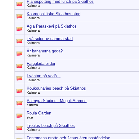
Planespotting med lunch på Skiathos
Kalimera
Kosmopolitiska Skiathos stad
Kalimera
Agia Paraskevi på Skiathos
Kalimera
Två sidor av samma stad
Kalimera
Är bananerna goda?
Kalimera
Färgglada bilder
Kalimera
I väntan på vadå...
Kalimera
Koukounaries beach på Skiathos
Kalimera
Palmyra Studios i Megali Ammos
simetra
Roula Garden
elca
Troulos beach på Skiathos
Kalimera
Fantomens grotta och Jesus återuppståndelse