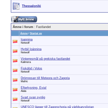
Thessaloniki
Ämne i forum
: Fastlandet
Ämne
/
Startat av
Ioannina
Netwolf
Hyrbil Ioánnina
Netwolf
Vinterresmål på grekiska fastlandet
Kalimera
Fiskdöd i Volos
Netwolf
Drömresan till Meteora och Zagoria
Mafric
Efterlysning, Evia!
Alala
Svart svan synlig
Netwolf
UNESCO lägger till Zagorochoria på världsarvslistan