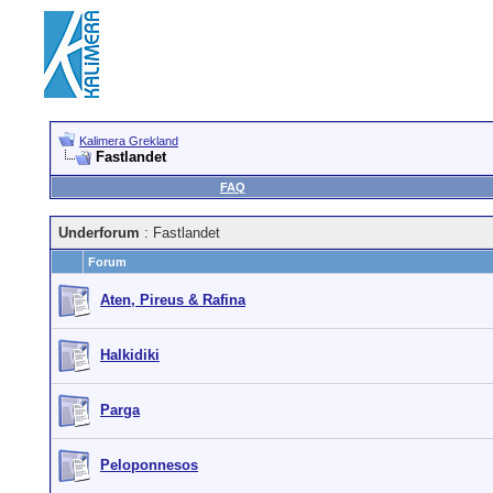
Kalimera Grekland
Fastlandet
FAQ
Underforum
: Fastlandet
Forum
Aten, Pireus & Rafina
Halkidiki
Parga
Peloponnesos