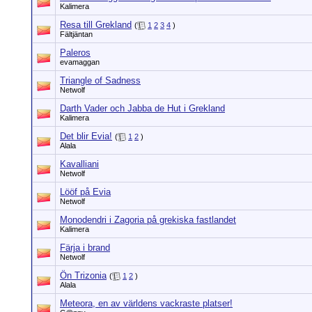
Kalimera
Resa till Grekland
(
1
2
3
4
)
Fältjäntan
Paleros
evamaggan
Triangle of Sadness
Netwolf
Darth Vader och Jabba de Hut i Grekland
Kalimera
Det blir Evia!
(
1
2
)
Alala
Kavalliani
Netwolf
Lööf på Evia
Netwolf
Monodendri i Zagoria på grekiska fastlandet
Kalimera
Färja i brand
Netwolf
Ön Trizonia
(
1
2
)
Alala
Meteora, en av världens vackraste platser!