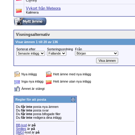
C@nny
Vykort från Meteora
Kalimera
Visningsalternativ
Visar ämnen 1 till 20 av 136
Sorterat efter
Sorteringsordning
Från
Nya inlägg
Hett ämne med nya inlägg
Inga nya inlägg
Hett ämne utan nya inlägg
Ämnet är stängt
Regler för att posta
Du
får inte
posta nya ämnen
Du
får inte
posta svar
Du
får inte
posta bifogade filer
Du
får inte
redigera dina inlägg
BB-kod
är
på
Smilies
är
på
[IMG]
-kod är
på