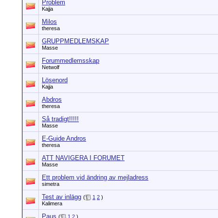
Problem
Kajja
Milos
theresa
GRUPPMEDLEMSKAP
Masse
Forummedlemsskap
Netwolf
Lösenord
Kajja
Abdros
theresa
Så tradigt!!!!!
Masse
E-Guide Andros
theresa
ATT NAVIGERA I FORUMET
Masse
Ett problem vid ändring av mejladress
simetra
Test av inlägg
(
1
2
)
Kalimera
Paus
(
1
2
)