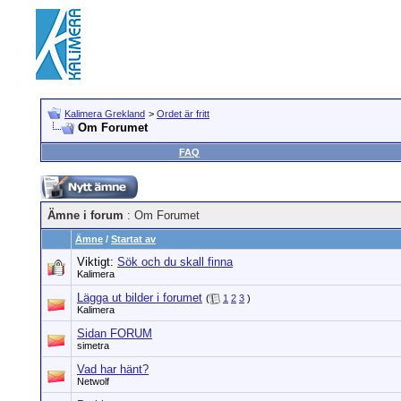
Kalimera Grekland
>
Ordet är fritt
Om Forumet
FAQ
Ämne i forum
: Om Forumet
Ämne
/
Startat av
Viktigt:
Sök och du skall finna
Kalimera
Lägga ut bilder i forumet
(
1
2
3
)
Kalimera
Sidan FORUM
simetra
Vad har hänt?
Netwolf