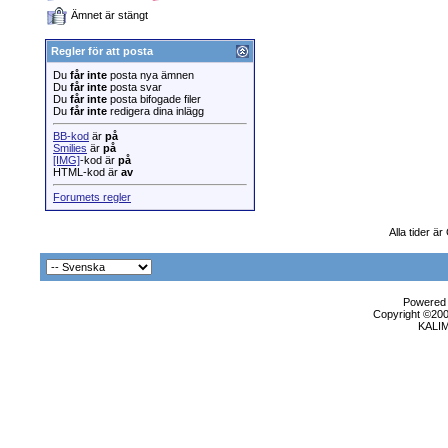
Ämnet är stängt
Regler för att posta
Du
får inte
posta nya ämnen
Du
får inte
posta svar
Du
får inte
posta bifogade filer
Du
får inte
redigera dina inlägg
BB-kod
är
på
Smilies
är
på
[IMG]
-kod är
på
HTML-kod är
av
Forumets regler
Alla tider ä
Powered b
Copyright ©2000
KALI