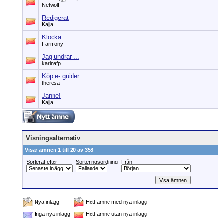
Netwolf
Redigerat
Kajja
Klocka
Farmony
Jag undrar ...
karinafp
Köp e- guider
theresa
Janne!
Kajja
Visningsalternativ
Visar ämnen 1 till 20 av 358
Sorterat efter
Sorteringsordning
Från
Nya inlägg
Hett ämne med nya inlägg
Inga nya inlägg
Hett ämne utan nya inlägg