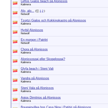
Leftos Gialos beach på Alonissos
Kalimera
Alo, alo...
(
1
2
)
Netwolf
Tzortzi Gialos och Kokkinokastro på Alonissos
Kalimera
Hyrbil Alonissos
Netwolf
En morgon i Patritri
Netwolf
Chora på Alonissos
Kalimera
Alonissospaj eller Skopelospaj?
Kalimera
Glyfa beach i Steni Vali
Kalimera
Vandra på Alonissos
Kalimera
Steni Vala på Alonissos
Kalimera
Agios Dimitrios på Alonissos
Kalimera
Bougainvillea hos Casa Nina i Patitiri på Alonissos