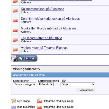
Kalimera
Kalimeramunksäl på Alonissos
Kalimera
Den himmelska kyrkklockan på Alonissos
Kalimera
Munksälen Kostis mördad på Alonissos
Kalimera
Jag längtar efter en båtutflykt
Kalimera
Vackra rosor på Taverna Eleonas
Kalimera
Visningsalternativ
Visar ämnen 1 till 20 av 60
Sorterat efter
Sorteringsordning
Från
Nya inlägg
Hett ämne med nya inlägg
Inga nya inlägg
Hett ämne utan nya inlägg