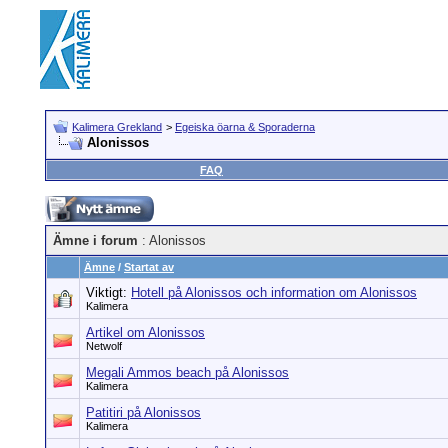
Kalimera Grekland
>
Egeiska öarna & Sporaderna
Alonissos
FAQ
Ämne i forum
: Alonissos
Ämne
/
Startat av
Viktigt:
Hotell på Alonissos och information om Alonissos
Kalimera
Artikel om Alonissos
Netwolf
Megali Ammos beach på Alonissos
Kalimera
Patitiri på Alonissos
Kalimera