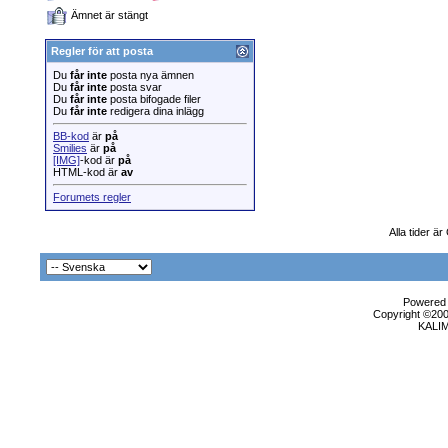
Ämnet är stängt
Regler för att posta
Du
får inte
posta nya ämnen
Du
får inte
posta svar
Du
får inte
posta bifogade filer
Du
får inte
redigera dina inlägg
BB-kod
är
på
Smilies
är
på
[IMG]
-kod är
på
HTML-kod är
av
Forumets regler
Alla tider ä
Powered b
Copyright ©2000
KALI