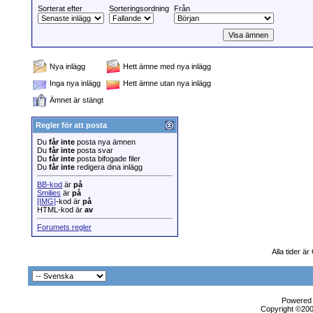
Sorterat efter
Sorteringsordning
Från
Nya inlägg
Hett ämne med nya inlägg
Inga nya inlägg
Hett ämne utan nya inlägg
Ämnet är stängt
Regler för att posta
Du
får inte
posta nya ämnen
Du
får inte
posta svar
Du
får inte
posta bifogade filer
Du
får inte
redigera dina inlägg
BB-kod
är
på
Smilies
är
på
[IMG]
-kod är
på
HTML-kod är
av
Forumets regler
Alla tider ä
Powered b
Copyright ©2000