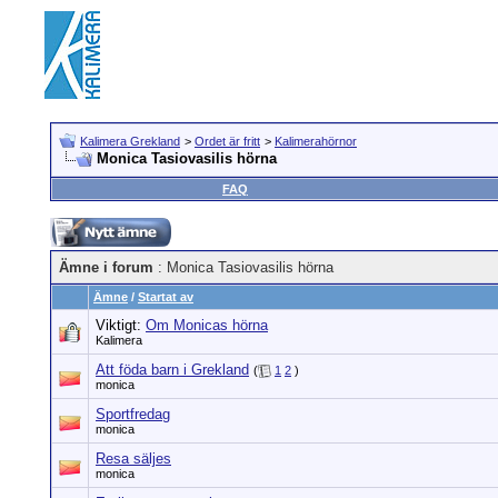
Kalimera Grekland
>
Ordet är fritt
>
Kalimerahörnor
Monica Tasiovasilis hörna
FAQ
Ämne i forum
: Monica Tasiovasilis hörna
Ämne
/
Startat av
Viktigt:
Om Monicas hörna
Kalimera
Att föda barn i Grekland
(
1
2
)
monica
Sportfredag
monica
Resa säljes
monica