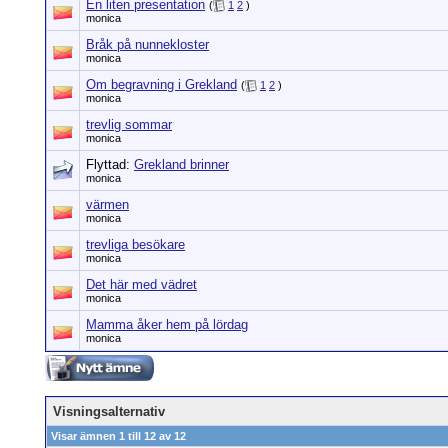
En liten presentation
(
1
2
)
monica
Bråk på nunnekloster
monica
Om begravning i Grekland
(
1
2
)
monica
trevlig sommar
monica
Flyttad:
Grekland brinner
monica
värmen
monica
trevliga besökare
monica
Det här med vädret
monica
Mamma åker hem på lördag
monica
Visningsalternativ
Visar ämnen 1 till 12 av 12