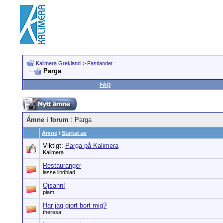
Kalimera Grekland
>
Fastlandet
Parga
FAQ
Ämne i forum
: Parga
Ämne
/
Startat av
Viktigt:
Parga på Kalimera
Kalimera
Restauranger
lasse lindblad
Ojsann!
piam
Har jag gjort bort mig?
theresa