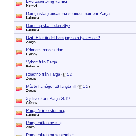
Liverapportering värmen
Netwolf
Den (nästan) ensamma stranden norr om Parga
Kalimera
Den magiska floden Styx
Kalimera
Dyrt! Eller är det bara jag som tycker det?
Zoega
Krioneristranden idag
C@nny
Vykort från Parga
Kalimera
Roadtrip från Parga
(
1
2
)
Zoega
Måste ha något att längta till
(
1
2
)
Zoega
3 juliveckor i Parga 2019
C@nny
Parga är inte stort nog
Kalimera
Parga mitten av maj
Aneta
Parga mitten på september