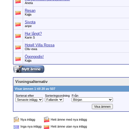
Aneta
Resan
Kajja
Sivota
anpe
Hur långt?
Karin S
Hotell Villa Rossa
Oliv-ewa
Ögongodis!
Kajja
Visningsalternativ
Visar ämnen 1 till 20 av 507
Sorterat efter
Sorteringsordning
Från
Nya inlägg
Hett ämne med nya inlägg
Inga nya inlägg
Hett ämne utan nya inlägg