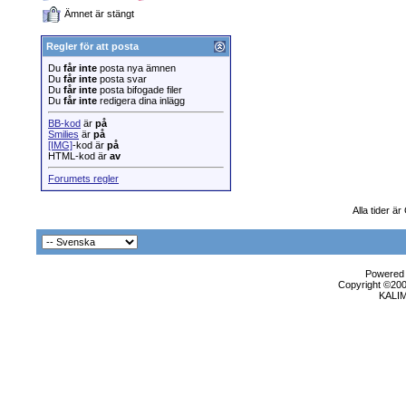
Ämnet är stängt
Regler för att posta
Du
får inte
posta nya ämnen
Du
får inte
posta svar
Du
får inte
posta bifogade filer
Du
får inte
redigera dina inlägg
BB-kod
är
på
Smilies
är
på
[IMG]
-kod är
på
HTML-kod är
av
Forumets regler
Alla tider ä
Powered b
Copyright ©2000
KALI