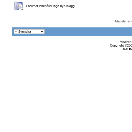
Forumet innehåller inga nya inlägg
Alla tider ä
Powered b
Copyright ©2000
KALI