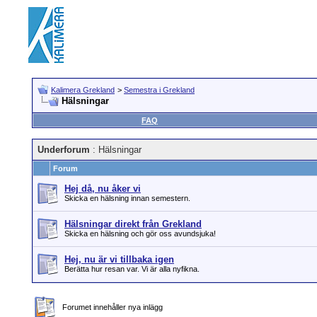
Kalimera Grekland
>
Semestra i Grekland
Hälsningar
FAQ
Underforum
: Hälsningar
Forum
Hej då, nu åker vi
Skicka en hälsning innan semestern.
Hälsningar direkt från Grekland
Skicka en hälsning och gör oss avundsjuka!
Hej, nu är vi tillbaka igen
Berätta hur resan var. Vi är alla nyfikna.
Forumet innehåller nya inlägg