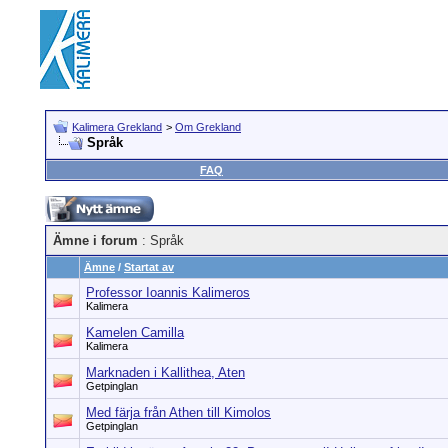
Kalimera Grekland
>
Om Grekland
Språk
FAQ
Ämne i forum
: Språk
Ämne
/
Startat av
Professor Ioannis Kalimeros
Kalimera
Kamelen Camilla
Kalimera
Marknaden i Kallithea, Aten
Getpinglan
Med färja från Athen till Kimolos
Getpinglan