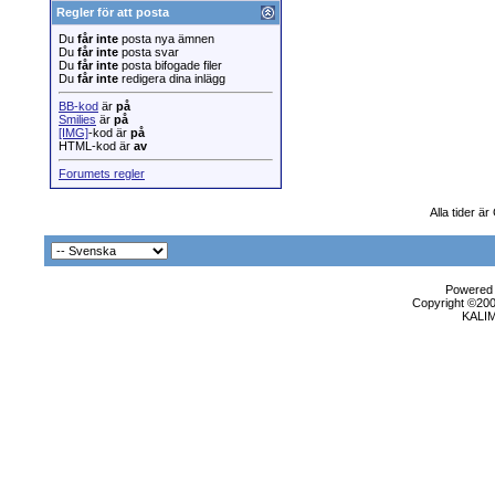
Regler för att posta
Du
får inte
posta nya ämnen
Du
får inte
posta svar
Du
får inte
posta bifogade filer
Du
får inte
redigera dina inlägg
BB-kod
är
på
Smilies
är
på
[IMG]
-kod är
på
HTML-kod är
av
Forumets regler
Alla tider ä
Powered b
Copyright ©2000
KALI