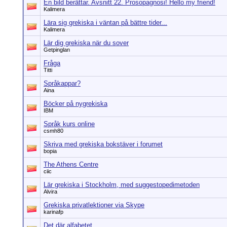
En bild berättar. Avsnitt 22. Prosopagnosi! Hello my friend!
Kalimera
Lära sig grekiska i väntan på bättre tider...
Kalimera
Lär dig grekiska när du sover
Getpinglan
Fråga
Titti
Språkappar?
Aina
Böcker på nygrekiska
IBM
Språk kurs online
csmh80
Skriva med grekiska bokstäver i forumet
bopia
The Athens Centre
ciic
Lär grekiska i Stockholm, med suggestopedimetoden
Alvira
Grekiska privatlektioner via Skype
karinafp
Det där alfabetet...