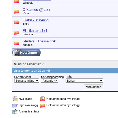
Wiippola
O Kaimos
(
1
2
)
Riitta
Grekisk stavning
Thira
Ellinika tora 1+1
misslina
Studera i Thessaloniki
cgagzis
Visningsalternativ
Visar ämnen 1 till 20 av 406
Sorterat efter
Sorteringsordning
Från
Nya inlägg
Hett ämne med nya inlägg
Inga nya inlägg
Hett ämne utan nya inlägg
Ämnet är stängt