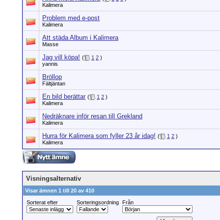
Kalimera
Problem med e-post
Kalimera
Att städa Album i Kalimera
Masse
Jag vill köpa!
(
1
2
)
yannis
Bröllop
Fältjäntan
En bild berättar
(
1
2
)
Kalimera
Nedräknare inför resan till Grekland
Kalimera
Hurra för Kalimera som fyller 23 år idag!
(
1
2
)
Kalimera
Visningsalternativ
Visar ämnen 1 till 20 av 410
Sorterat efter
Sorteringsordning
Från