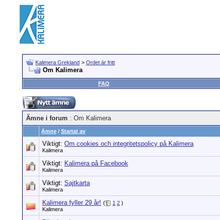
Kalimera Grekland
>
Ordet är fritt
Om Kalimera
FAQ
Ämne i forum
: Om Kalimera
Ämne
/
Startat av
Viktigt:
Om cookies och integritetspolicy på Kalimera
Kalimera
Viktigt:
Kalimera på Facebook
Kalimera
Viktigt:
Sajtkarta
Kalimera
Kalimera fyller 29 år!
(
1
2
)
Kalimera