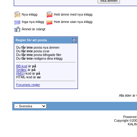
Nya inlägg
Hett ämne med nya inlägg
Inga nya inlägg
Hett ämne utan nya inlägg
Ämnet är stängt
Regler för att posta
Du
får inte
posta nya ämnen
Du
får inte
posta svar
Du
får inte
posta bifogade filer
Du
får inte
redigera dina inlägg
BB-kod
är
på
Smilies
är
på
[IMG]
-kod är
på
HTML-kod är
av
Forumets regler
Alla tider ä
Powered b
Copyright ©2000
KALI