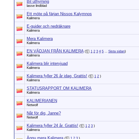
Bil uthyrning
lasse lindblad
Ett möte på färjan Nissos Kalymnos
Kalimera
E-guider och nedräknare
Kalimera
Mera Kalimera
Kalimera
EN VÄDJAN FRÅN KALIMERA
(
1
2
3
4
5
...
Sista sidan
)
Kalimera
Kalimera blir intervjuad
Kalimera
Kalimera fyller 26 år idag. Grattis!
(
1
2
)
Kalimera
STATUSRAPPORT OM KALIMERA
Kalimera
KALIMERIANEN
Netwolf
Nåt för dig, Janne?
Netwolf
Kalimera fyller 24 år. Grattis!
(
1
2
3
)
Kalimera
Ännu mera Kalimera
(
1
2
3
)