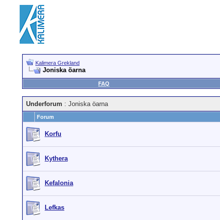
Kalimera Grekland
Joniska öarna
FAQ
Underforum
: Joniska öarna
Forum
Korfu
Kythera
Kefalonia
Lefkas