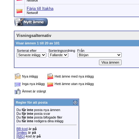
Netwolf
Färja till Itakha
Netwolf
Visningsalternativ
Visar ämnen 1 till 20 av 101
Sorterat efter
Sorteringsordning
Från
Nya inlägg
Hett ämne med nya inlägg
Inga nya inlägg
Hett ämne utan nya inlägg
Ämnet är stängt
Regler för att posta
Du
får inte
posta nya ämnen
Du
får inte
posta svar
Du
får inte
posta bifogade filer
Du
får inte
redigera dina inlägg
BB-kod
är
på
Smilies
är
på
[IMG]
-kod är
på