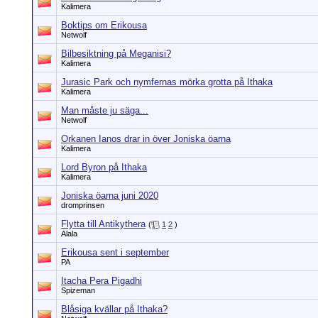
Kalimera
Boktips om Erikousa
Netwolf
Bilbesiktning på Meganisi?
Kalimera
Jurasic Park och nymfernas mörka grotta på Ithaka
Kalimera
Man måste ju säga...
Netwolf
Orkanen Ianos drar in över Joniska öarna
Kalimera
Lord Byron på Ithaka
Kalimera
Joniska öarna juni 2020
dromprinsen
Flytta till Antikythera
(
1
2
)
Alala
Erikousa sent i september
PA
Itacha Pera Pigadhi
Spizeman
Blåsiga kvällar på Ithaka?