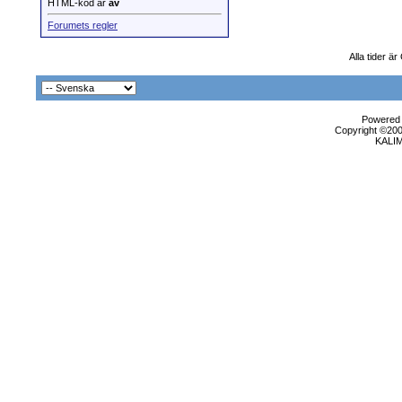
HTML-kod är
av
Forumets regler
Alla tider ä
Powered b
Copyright ©2000
KALI