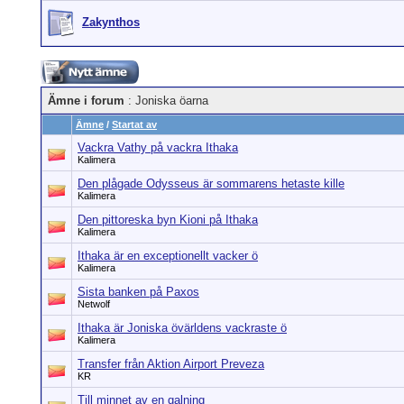
Zakynthos
Ämne i forum
: Joniska öarna
Ämne
/
Startat av
Vackra Vathy på vackra Ithaka
Kalimera
Den plågade Odysseus är sommarens hetaste kille
Kalimera
Den pittoreska byn Kioni på Ithaka
Kalimera
Ithaka är en exceptionellt vacker ö
Kalimera
Sista banken på Paxos
Netwolf
Ithaka är Joniska övärldens vackraste ö
Kalimera
Transfer från Aktion Airport Preveza
KR
Till minnet av en galning