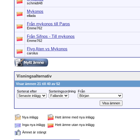
schmidt48
Mykonos
ellada
Från mykonos till Paros
Emme762
Från Sifnos - Till mykonos
Emme762
Flyg Aten vs Mykonos
carolus
Visningsalternativ
Visar ämnen 21 till 40 av 52
Sorterat efter
Sorteringsordning
Från
Nya inlägg
Hett ämne med nya inlägg
Inga nya inlägg
Hett ämne utan nya inlägg
Ämnet är stängt