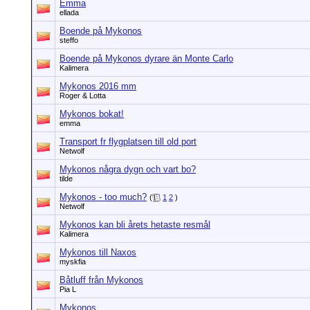
Emma
ellada
Boende på Mykonos
steffo
Boende på Mykonos dyrare än Monte Carlo
Kalimera
Mykonos 2016 mm
Roger & Lotta
Mykonos bokat!
emma
Transport fr flygplatsen till old port
Netwolf
Mykonos några dygn och vart bo?
tilde
Mykonos - too much?
(
1
2
)
Netwolf
Mykonos kan bli årets hetaste resmål
Kalimera
Mykonos till Naxos
myskfia
Båtluff från Mykonos
Pia L
Mykonos