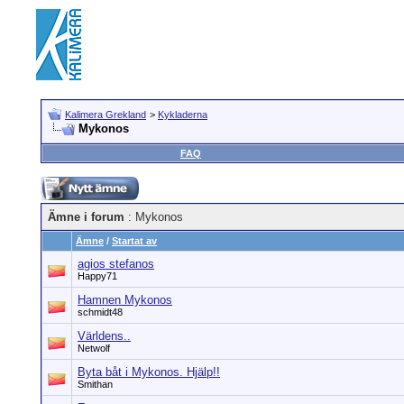
Kalimera Grekland
>
Kykladerna
Mykonos
FAQ
Ämne i forum
: Mykonos
Ämne
/
Startat av
agios stefanos
Happy71
Hamnen Mykonos
schmidt48
Världens..
Netwolf
Byta båt i Mykonos. Hjälp!!
Smithan