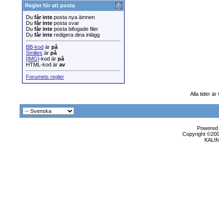
Regler för att posta
Du
får inte
posta nya ämnen
Du
får inte
posta svar
Du
får inte
posta bifogade filer
Du
får inte
redigera dina inlägg
BB-kod
är
på
Smilies
är
på
[IMG]
-kod är
på
HTML-kod är
av
Forumets regler
Alla tider ä
Powered b
Copyright ©2000
KALI