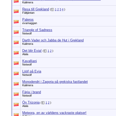
Kalimera
Resa till Grekland
(
1
2
3
4
)
Fältjäntan
Paleros
evamaggan
Triangle of Sadness
Netwolf
Darth Vader och Jabba de Hut i Grekland
Kalimera
Det blir Evia!
(
1
2
)
Alala
Kavalliani
Netwolf
Lööf på Evia
Netwolf
Monodendri i Zagoria på grekiska fastlandet
Kalimera
Färja i brand
Netwolf
Ön Trizonia
(
1
2
)
Alala
Meteora, en av världens vackraste platser!