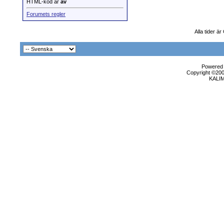
HTML-kod är
av
Forumets regler
Alla tider ä
Powered b
Copyright ©2000
KALI