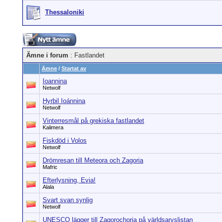
Thessaloniki
Ämne i forum
: Fastlandet
Ämne
/
Startat av
Ioannina
Netwolf
Hyrbil Ioánnina
Netwolf
Vinterresmål på grekiska fastlandet
Kalimera
Fiskdöd i Volos
Netwolf
Drömresan till Meteora och Zagoria
Mafric
Efterlysning, Evia!
Alala
Svart svan synlig
Netwolf
UNESCO lägger till Zagorochoria på världsarvslistan