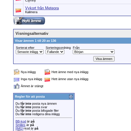
C@nny
Vykort från Meteora
Kalimera
Visningsalternativ
Visar ämnen 1 till 20 av 136
Sorterat efter
Sorteringsordning
Från
Nya inlägg
Hett ämne med nya inlägg
Inga nya inlägg
Hett ämne utan nya inlägg
Ämnet är stängt
Regler för att posta
Du
får inte
posta nya ämnen
Du
får inte
posta svar
Du
får inte
posta bifogade filer
Du
får inte
redigera dina inlägg
BB-kod
är
på
Smilies
är
på
[IMG]
-kod är
på