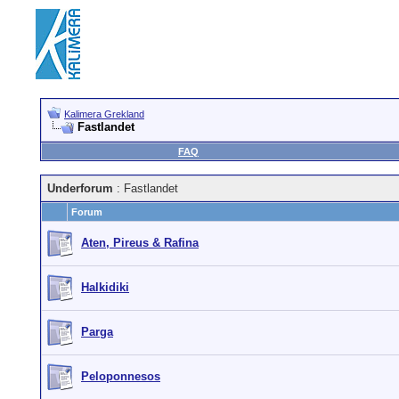
Kalimera Grekland
Fastlandet
FAQ
Underforum
: Fastlandet
Forum
Aten, Pireus & Rafina
Halkidiki
Parga
Peloponnesos