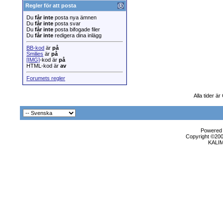
Regler för att posta
Du
får inte
posta nya ämnen
Du
får inte
posta svar
Du
får inte
posta bifogade filer
Du
får inte
redigera dina inlägg
BB-kod
är
på
Smilies
är
på
[IMG]
-kod är
på
HTML-kod är
av
Forumets regler
Alla tider ä
Powered b
Copyright ©2000
KALI