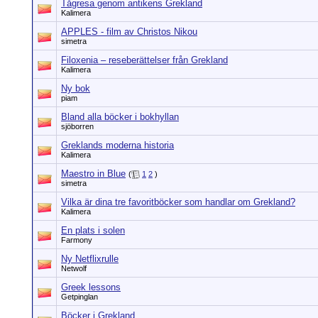
Tågresa genom antikens Grekland
Kalimera
APPLES - film av Christos Nikou
simetra
Filoxenia – reseberättelser från Grekland
Kalimera
Ny bok
piam
Bland alla böcker i bokhyllan
sjöborren
Greklands moderna historia
Kalimera
Maestro in Blue
(
1
2
)
simetra
Vilka är dina tre favoritböcker som handlar om Grekland?
Kalimera
En plats i solen
Farmony
Ny Netflixrulle
Netwolf
Greek lessons
Getpinglan
Böcker i Grekland