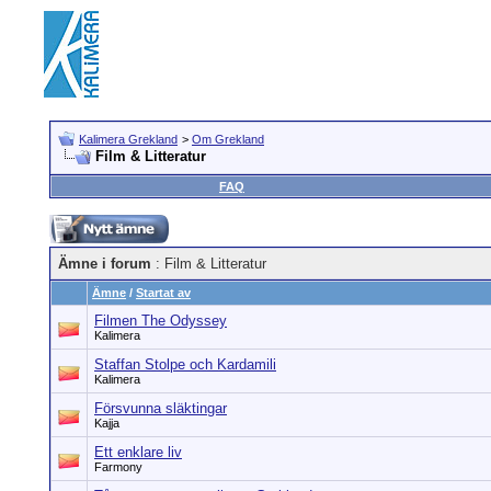
Kalimera Grekland
>
Om Grekland
Film & Litteratur
FAQ
Ämne i forum
: Film & Litteratur
Ämne
/
Startat av
Filmen The Odyssey
Kalimera
Staffan Stolpe och Kardamili
Kalimera
Försvunna släktingar
Kajja
Ett enklare liv
Farmony