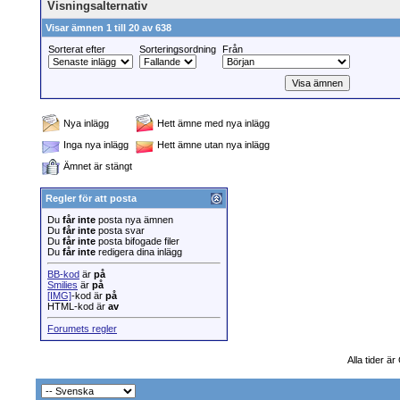
Visningsalternativ
Visar ämnen 1 till 20 av 638
Sorterat efter
Sorteringsordning
Från
Nya inlägg
Hett ämne med nya inlägg
Inga nya inlägg
Hett ämne utan nya inlägg
Ämnet är stängt
Regler för att posta
Du
får inte
posta nya ämnen
Du
får inte
posta svar
Du
får inte
posta bifogade filer
Du
får inte
redigera dina inlägg
BB-kod
är
på
Smilies
är
på
[IMG]
-kod är
på
HTML-kod är
av
Forumets regler
Alla tider ä