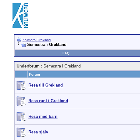
Kalimera Grekland
Semestra i Grekland
FAQ
Underforum
: Semestra i Grekland
Forum
Resa till Grekland
Resa runt i Grekland
Resa med barn
Resa själv