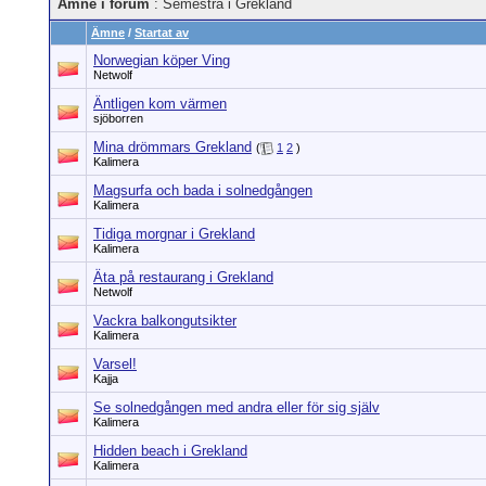
Ämne i forum
: Semestra i Grekland
Ämne
/
Startat av
Norwegian köper Ving
Netwolf
Äntligen kom värmen
sjöborren
Mina drömmars Grekland
(
1
2
)
Kalimera
Magsurfa och bada i solnedgången
Kalimera
Tidiga morgnar i Grekland
Kalimera
Äta på restaurang i Grekland
Netwolf
Vackra balkongutsikter
Kalimera
Varsel!
Kajja
Se solnedgången med andra eller för sig själv
Kalimera
Hidden beach i Grekland
Kalimera