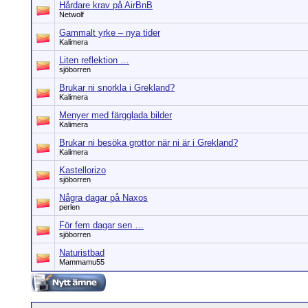
Hårdare krav på AirBnB
Netwolf
Gammalt yrke – nya tider
Kalimera
Liten reflektion …
sjöborren
Brukar ni snorkla i Grekland?
Kalimera
Menyer med färgglada bilder
Kalimera
Brukar ni besöka grottor när ni är i Grekland?
Kalimera
Kastellorizo
sjöborren
Några dagar på Naxos
perlen
För fem dagar sen …
sjöborren
Naturistbad
Mammamu55