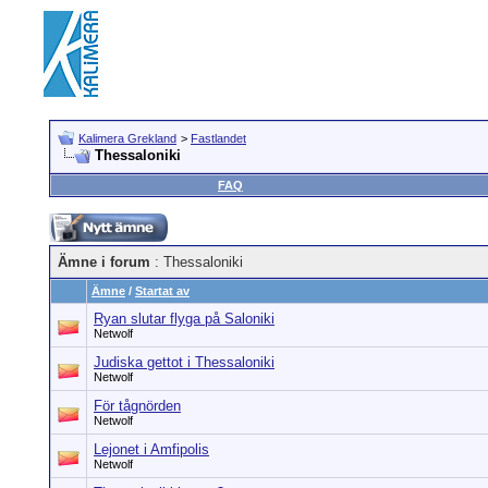
Kalimera Grekland
>
Fastlandet
Thessaloniki
FAQ
Ämne i forum
: Thessaloniki
Ämne
/
Startat av
Ryan slutar flyga på Saloniki
Netwolf
Judiska gettot i Thessaloniki
Netwolf
För tågnörden
Netwolf
Lejonet i Amfipolis
Netwolf