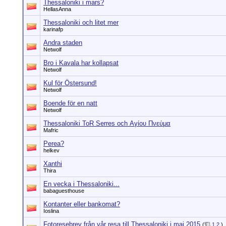
Thessaloniki i mars?
HellasAnna
Thessaloniki och litet mer
karinafp
Andra staden
Netwolf
Bro i Kavala har kollapsat
Netwolf
Kul för Östersund!
Netwolf
Boende för en natt
Netwolf
Thessaloniki ToR Serres och Αγίου Πνεύμα
Mafric
Perea?
helkev
Xanthi
Thira
En vecka i Thessaloniki...
babaguesthouse
Kontanter eller bankomat?
Ioslina
Fotoresebrev från vår resa till Thessaloniki i maj 2015
(
1
2
)