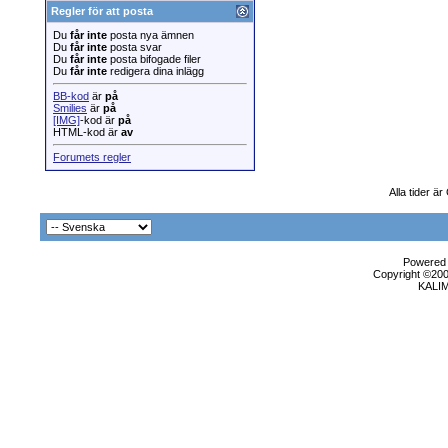
Regler för att posta
Du
får inte
posta nya ämnen
Du
får inte
posta svar
Du
får inte
posta bifogade filer
Du
får inte
redigera dina inlägg
BB-kod
är
på
Smilies
är
på
[IMG]
-kod är
på
HTML-kod är
av
Forumets regler
Alla tider ä
Powered b
Copyright ©2000
KALI