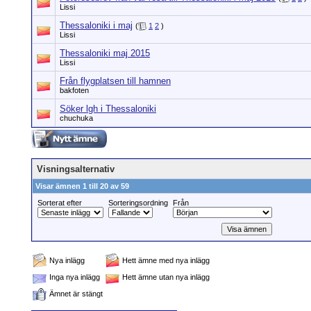
Lissi
Thessaloniki i maj
(
1
2
)
Lissi
Thessaloniki maj 2015
Lissi
Från flygplatsen till hamnen
bakfoten
Söker lgh i Thessaloniki
chuchuka
Visningsalternativ
Visar ämnen 1 till 20 av 59
Sorterat efter
Sorteringsordning
Från
Nya inlägg
Hett ämne med nya inlägg
Inga nya inlägg
Hett ämne utan nya inlägg
Ämnet är stängt