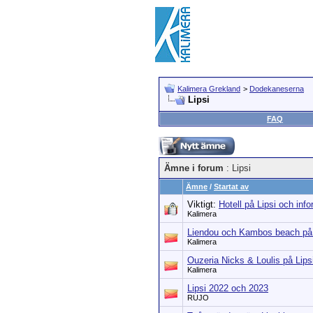
Kalimera Grekland
>
Dodekaneserna
Lipsi
FAQ
Ämne i forum
: Lipsi
Ämne
/
Startat av
Viktigt:
Hotell på Lipsi och inf
Kalimera
Liendou och Kambos beach på 
Kalimera
Ouzeria Nicks & Loulis på Lips
Kalimera
Lipsi 2022 och 2023
RUJO