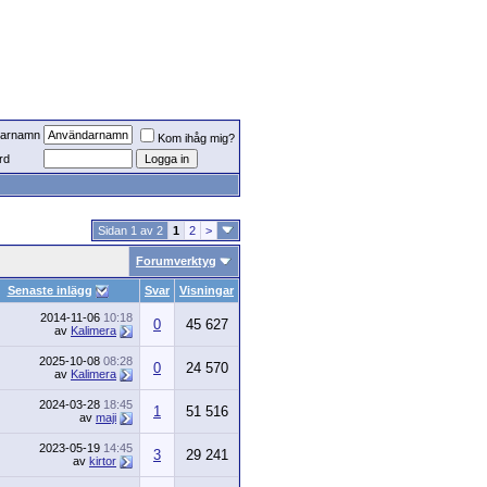
arnamn
Kom ihåg mig?
rd
Sidan 1 av 2
1
2
>
Forumverktyg
Senaste inlägg
Svar
Visningar
2014-11-06
10:18
0
45 627
av
Kalimera
2025-10-08
08:28
0
24 570
av
Kalimera
2024-03-28
18:45
1
51 516
av
maji
2023-05-19
14:45
3
29 241
av
kirtor