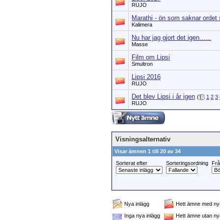
RUJO
Marathi - ön som saknar ordet 
Kalimera
Nu har jag gjort det igen......
Masse
Film om Lipsi
Smultron
Lipsi 2016
RUJO
Det blev Lipsi i år igen
(
1
2
3
RUJO
Visningsalternativ
Visar ämnen 1 till 20 av 34
Sorterat efter
Sorteringsordning
Fr
Nya inlägg
Hett ämne med nya
Inga nya inlägg
Hett ämne utan ny