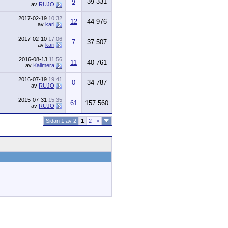
9
39 331
av
RUJO
2017-02-19
10:32
12
44 976
av
kari
2017-02-10
17:06
7
37 507
av
kari
2016-08-13
11:56
11
40 761
av
Kalimera
2016-07-19
19:41
0
34 787
av
RUJO
2015-07-31
15:35
61
157 560
av
RUJO
Sidan 1 av 2
1
2
>