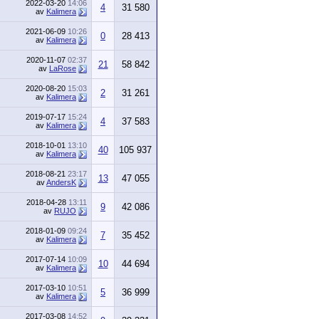
2022-03-20
14:06
4
31 580
av
Kalimera
2021-06-09
10:26
0
28 413
av
Kalimera
2020-11-07
02:37
21
58 842
av
LaRose
2020-08-20
15:03
2
31 261
av
Kalimera
2019-07-17
15:24
4
37 583
av
Kalimera
2018-10-01
13:10
40
105 937
av
Kalimera
2018-08-21
23:17
13
47 055
av
AndersK
2018-04-28
13:11
9
42 086
av
RUJO
2018-01-09
09:24
7
35 452
av
Kalimera
2017-07-14
10:09
10
44 694
av
Kalimera
2017-03-10
10:51
5
36 999
av
Kalimera
2017-03-08
14:52