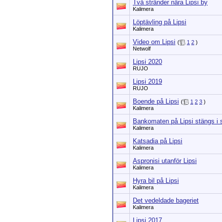
Två stränder nära Lipsi by
Kalimera
Löptävling på Lipsi
Kalimera
Video om Lipsi
(
1
2
)
Netwolf
Lipsi 2020
RUJO
Lipsi 2019
RUJO
Boende på Lipsi
(
1
2
3
)
Kalimera
Bankomaten på Lipsi stängs i
Kalimera
Katsadia på Lipsi
Kalimera
Aspronisi utanför Lipsi
Kalimera
Hyra bil på Lipsi
Kalimera
Det vedeldade bageriet
Kalimera
Lipsi 2017