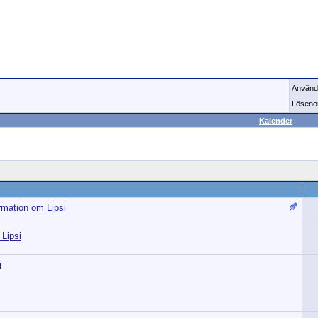
Använd
Löseno
Kalender
ormation om Lipsi
Lipsi
i