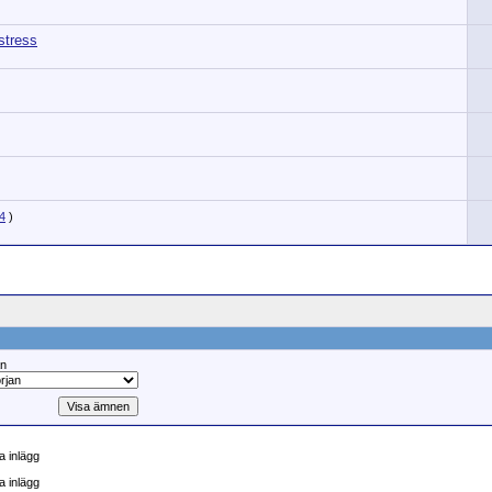
stress
4
)
ån
 inlägg
a inlägg