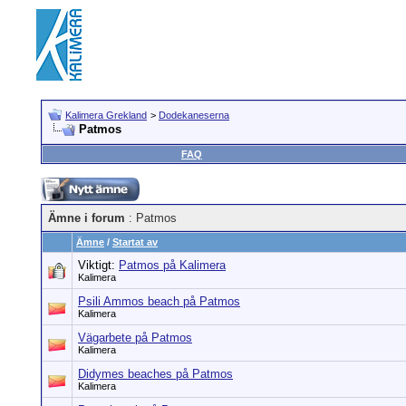
Kalimera Grekland
>
Dodekaneserna
Patmos
FAQ
Ämne i forum
: Patmos
Ämne
/
Startat av
Viktigt:
Patmos på Kalimera
Kalimera
Psili Ammos beach på Patmos
Kalimera
Vägarbete på Patmos
Kalimera
Didymes beaches på Patmos
Kalimera