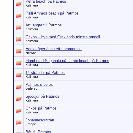
Petra beach på Patmos
Kalimera
Psili Ammos beach på Patmos
Kalimera
Att längta till Patmos
Kalimera
Grikos – byn med Greklands minsta rondell
Kalimera
Hanx köper ännu ett sommarhus
Netwolf
Flamberad Saganaki på Lambi beach på Patmos
Kalimera
14 stränder på Patmos
Kalimera
Patmos o Leros
cedersu
Sjöodjur på Patmos
Kalimera
Grikos på Patmos
Kalimera
Johannesgrottan
Frappe
Båt till Patmos