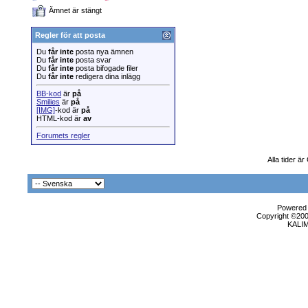
Ämnet är stängt
Regler för att posta
Du
får inte
posta nya ämnen
Du
får inte
posta svar
Du
får inte
posta bifogade filer
Du
får inte
redigera dina inlägg
BB-kod
är
på
Smilies
är
på
[IMG]
-kod är
på
HTML-kod är
av
Forumets regler
Alla tider ä
Powered b
Copyright ©2000
KALI