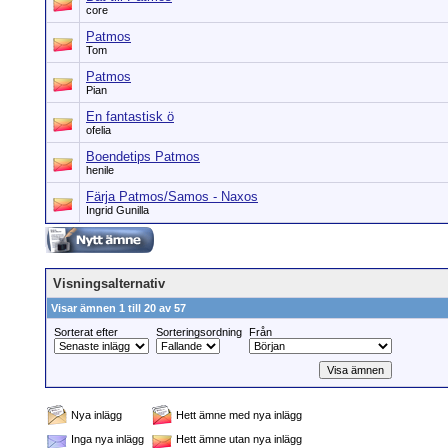
core
Patmos
Tom
Patmos
Pian
En fantastisk ö
ofelia
Boendetips Patmos
henile
Färja Patmos/Samos - Naxos
Ingrid Gunilla
Visningsalternativ
Visar ämnen 1 till 20 av 57
Sorterat efter
Sorteringsordning
Från
Nya inlägg
Hett ämne med nya inlägg
Inga nya inlägg
Hett ämne utan nya inlägg