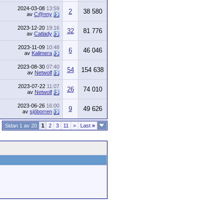
2024-03-08
13:59
2
38 580
av
C@nny
2023-12-20
19:16
32
81 776
av
Catlady
2023-11-09
10:48
6
46 046
av
Kalimera
2023-08-30
07:40
54
154 638
av
Netwolf
2023-07-22
11:07
26
74 010
av
Netwolf
2023-06-26
16:00
9
49 626
av
sjöborren
Sidan 1 av 20
1
2
3
11
>
Last
»