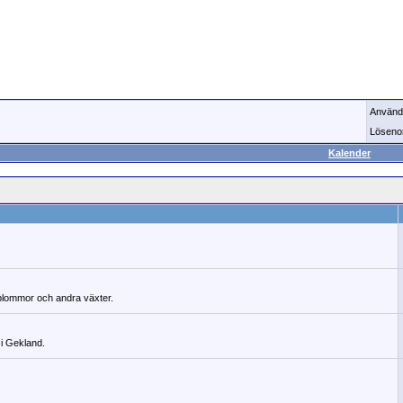
Använd
Löseno
Kalender
 blommor och andra växter.
 i Gekland.