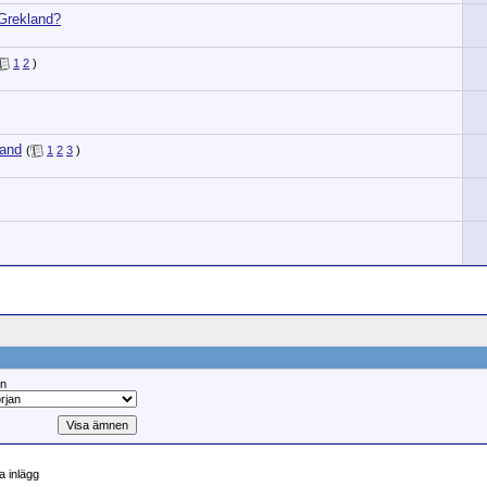
i Grekland?
1
2
)
land
(
1
2
3
)
ån
 inlägg