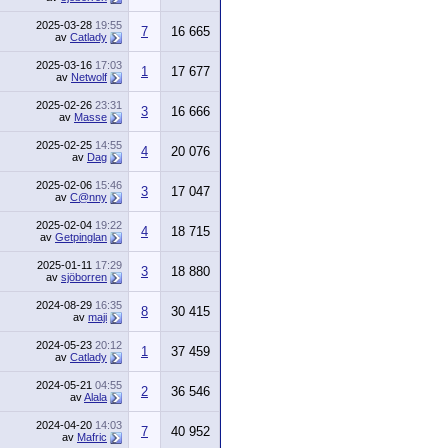
2025-03-28
19:55
7
16 665
av
Catlady
2025-03-16
17:03
1
17 677
av
Netwolf
2025-02-26
23:31
3
16 666
av
Masse
2025-02-25
14:55
4
20 076
av
Dag
2025-02-06
15:46
3
17 047
av
C@nny
2025-02-04
19:22
4
18 715
av
Getpinglan
2025-01-11
17:29
3
18 880
av
sjöborren
2024-08-29
16:35
8
30 415
av
maji
2024-05-23
20:12
1
37 459
av
Catlady
2024-05-21
04:55
2
36 546
av
Alala
2024-04-20
14:03
7
40 952
av
Mafric