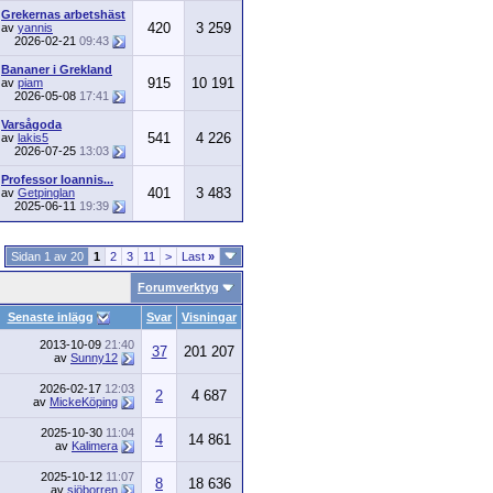
Grekernas arbetshäst
420
3 259
av
yannis
2026-02-21
09:43
Bananer i Grekland
915
10 191
av
piam
2026-05-08
17:41
Varsågoda
541
4 226
av
lakis5
2026-07-25
13:03
Professor Ioannis...
401
3 483
av
Getpinglan
2025-06-11
19:39
Sidan 1 av 20
1
2
3
11
>
Last
»
Forumverktyg
Senaste inlägg
Svar
Visningar
2013-10-09
21:40
37
201 207
av
Sunny12
2026-02-17
12:03
2
4 687
av
MickeKöping
2025-10-30
11:04
4
14 861
av
Kalimera
2025-10-12
11:07
8
18 636
av
sjöborren