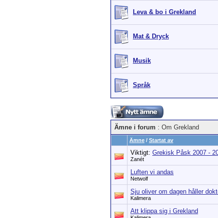
Leva & bo i Grekland
Mat & Dryck
Musik
Språk
Ämne i forum
: Om Grekland
Ämne
/
Startat av
Viktigt:
Grekisk Påsk 2007 - 2
Zanét
Luften vi andas
Netwolf
Sju oliver om dagen håller dokt
Kalimera
Att klippa sig i Grekland
Kalimera