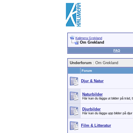
Kalimera Grekland
Om Grekland
FAQ
Underforum
: Om Grekland
Forum
Djur & Natur
Naturbilder
Här kan du lägga ut bilder på träd,
Djurbilder
Här kan du lägga upp bilder på djur
Film & Litteratur