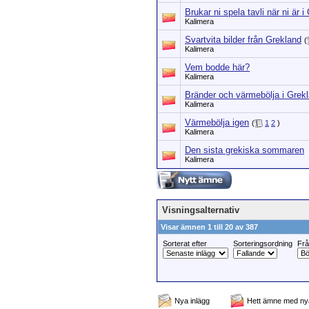
Brukar ni spela tavli när ni är 
Kalimera
Svartvita bilder från Grekland
(
Kalimera
Vem bodde här?
Kalimera
Bränder och värmebölja i Grek
Kalimera
Värmebölja igen
(
1
2
)
Kalimera
Den sista grekiska sommaren
Kalimera
Visningsalternativ
Visar ämnen 1 till 20 av 387
Sorterat efter
Sorteringsordning
Fr
Nya inlägg
Hett ämne med nya