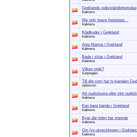
Greklands självständighetsdag
Kalimera
We only leave footsteps...
Kalimera
Klädkoder i Grekland
Kalimera
Agia Marina i Grekland
Kalimera
Bada i sjöar i Grekland
Kalimera
Vilken grek?
Getpinglan
Till dig som har tv-kanalen Go
sjöborren
Att nudistisera eller inte nudist
Kalimera
Kan bara hända i Grekland
Kalimera
Byar där tiden har stannat
Kalimera
Om lyx-utvecklingen i Greklan
Kalimera