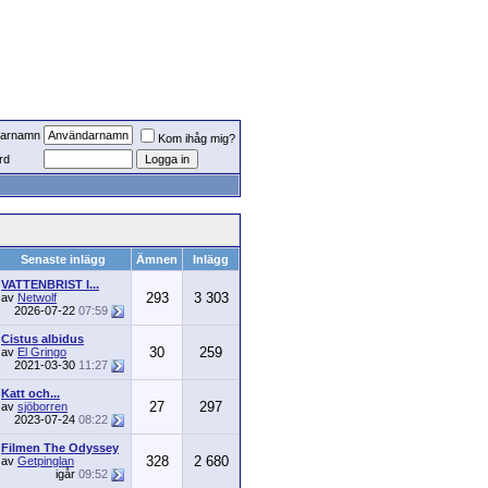
arnamn
Kom ihåg mig?
rd
Senaste inlägg
Ämnen
Inlägg
VATTENBRIST I...
293
3 303
av
Netwolf
2026-07-22
07:59
Cistus albidus
30
259
av
El Gringo
2021-03-30
11:27
Katt och...
27
297
av
sjöborren
2023-07-24
08:22
Filmen The Odyssey
328
2 680
av
Getpinglan
igår
09:52