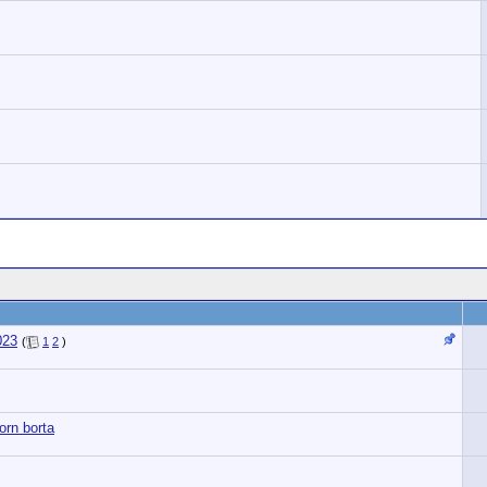
023
(
1
2
)
orn borta