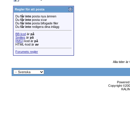
Regler för att posta
Du
får inte
posta nya ämnen
Du
får inte
posta svar
Du
får inte
posta bifogade filer
Du
får inte
redigera dina inlägg
BB-kod
är
på
Smilies
är
på
[IMG]
-kod är
på
HTML-kod är
av
Forumets regler
Alla tider ä
Powered b
Copyright ©2000
KALI