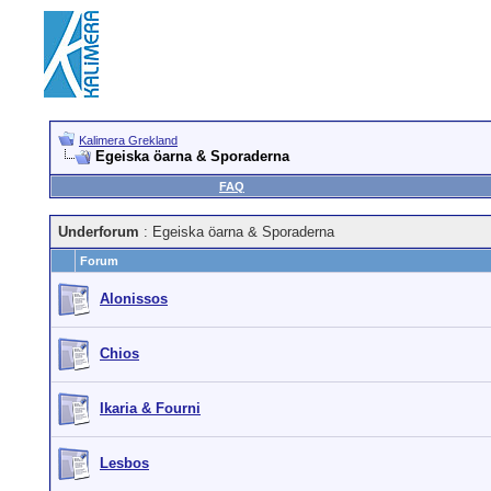
Kalimera Grekland
Egeiska öarna & Sporaderna
FAQ
Underforum
: Egeiska öarna & Sporaderna
Forum
Alonissos
Chios
Ikaria & Fourni
Lesbos