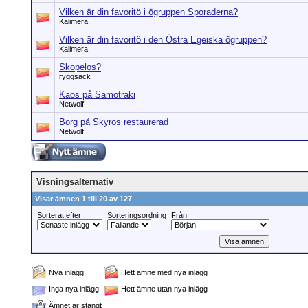
Vilken är din favoritö i ögruppen Sporaderna?
Kalimera
Vilken är din favoritö i den Östra Egeiska ögruppen?
Kalimera
Skopelos?
ryggsäck
Kaos på Samotraki
Netwolf
Borg på Skyros restaurerad
Netwolf
Visningsalternativ
Visar ämnen 1 till 20 av 127
Sorterat efter
Sorteringsordning
Från
Nya inlägg
Hett ämne med nya inlägg
Inga nya inlägg
Hett ämne utan nya inlägg
Ämnet är stängt