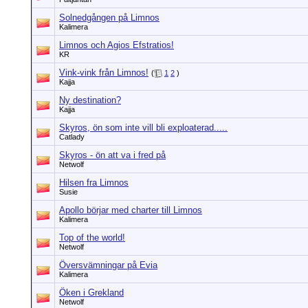
Solnedgången på Limnos
Kalimera
Limnos och Agios Efstratios!
KR
Vink-vink från Limnos!
(
1
2
)
Kajja
Ny destination?
Kajja
Skyros, ön som inte vill bli exploaterad.....
Catlady
Skyros - ön att va i fred på
Netwolf
Hilsen fra Limnos
Susie
Apollo börjar med charter till Limnos
Kalimera
Top of the world!
Netwolf
Översvämningar på Evia
Kalimera
Öken i Grekland
Netwolf