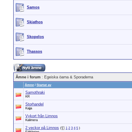
Samos
Skiathos
Skopelos
Thassos
Ämne i forum
: Egeiska öarna & Sporaderna
Ämne
/
Startat av
Samothraki
KR
Storhandel
Kajja
Vykort från Limnos
Kalimera
2 veckor på Limnos
(
1
2
3
4
5
)
Fältjäntan