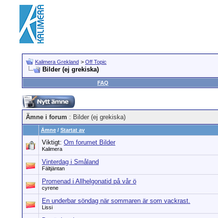
Kalimera Grekland
>
Off Topic
Bilder (ej grekiska)
FAQ
Ämne i forum
: Bilder (ej grekiska)
Ämne
/
Startat av
Viktigt:
Om forumet Bilder
Kalimera
Vinterdag i Småland
Fältjäntan
Promenad i Allhelgonatid på vår ö
cyrene
En underbar söndag när sommaren är som vackrast.
Lissi