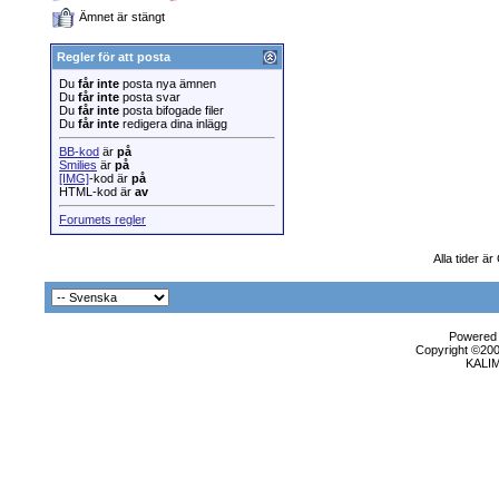
Ämnet är stängt
Regler för att posta
Du
får inte
posta nya ämnen
Du
får inte
posta svar
Du
får inte
posta bifogade filer
Du
får inte
redigera dina inlägg
BB-kod
är
på
Smilies
är
på
[IMG]
-kod är
på
HTML-kod är
av
Forumets regler
Alla tider ä
Powered b
Copyright ©2000
KALI