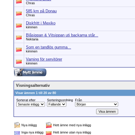
Chras
585 km på Donau
Chras
Diskfritt i Mexiko
kimmen
Blåsippan & Vitsippan uti backarna står...
Nektaria
Som en tandlös gumma...
kimmen
Varning för servitörer
kimmen
Visningsalternativ
Visar ämnen 1 till 20 av 80
Sorterat efter
Sorteringsordning
Från
Nya inlägg
Hett ämne med nya inlägg
Inga nya inlägg
Hett ämne utan nya inlägg