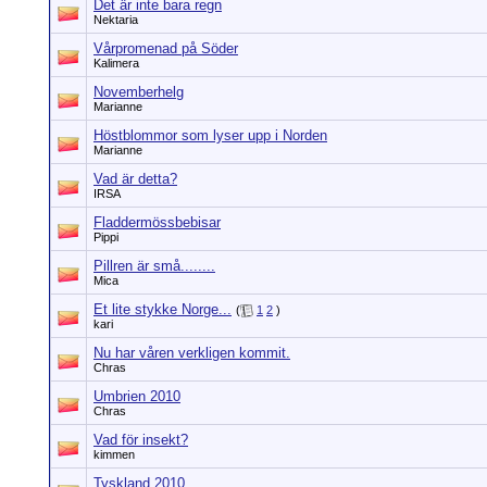
Det är inte bara regn
Nektaria
Vårpromenad på Söder
Kalimera
Novemberhelg
Marianne
Höstblommor som lyser upp i Norden
Marianne
Vad är detta?
IRSA
Fladdermössbebisar
Pippi
Pillren är små........
Mica
Et lite stykke Norge...
(
1
2
)
kari
Nu har våren verkligen kommit.
Chras
Umbrien 2010
Chras
Vad för insekt?
kimmen
Tyskland 2010