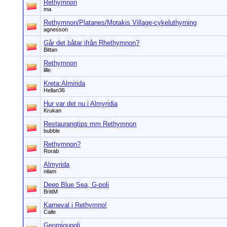
Rethymnon
ma
Rethymnon/Platanes/Motakis Village-cykeluthyrning
agnesson
Går det båtar ifrån Rhethymnon?
Bittan
Rethymnon
lille
Kreta:Almirida
Hellan36
Hur var det nu i Almyridia
Krukan
Restaurangtips mm Rethymnon
bubble
Rethymnon?
Rorab
Almyrida
nilam
Deep Blue Sea, G-poli
BrittM
Karneval i Rethymno!
Calle
Georgioupoli