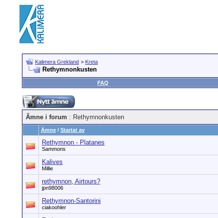
Kalimera Grekland
>
Kreta
Rethymnonkusten
FAQ
Ämne i forum
: Rethymnonkusten
Ämne
/
Startat av
Rethymnon - Platanes
Sammons
Kalives
Millie
rethymnon, Airtours?
jpn98006
Rethymnon-Santorini
ciakoohler