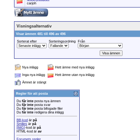
carjoh
Visningsalternativ
Visar ämnen 481 till 496 av 496
Sorterat efter
Sorteringsordning
Från
Nya inlägg
Hett ämne med nya inlägg
Inga nya inlägg
Hett ämne utan nya inlägg
Ämnet är stängt
Regler för att posta
Du
får inte
posta nya ämnen
Du
får inte
posta svar
Du
får inte
posta bifogade filer
Du
får inte
redigera dina inlägg
BB-kod
är
på
Smilies
är
på
[IMG]
-kod är
på
HTML-kod är
av
Forumets regler