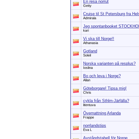
En resa norrut
Getty
Cruise til St Petersburg fra He
Admirala
Jeg spontanbooket STOCKHOL
kari
Vi ska till Norge!!
Athanasia
Gotland
Soleil
Norska varianten på resplus?
Ioslina
Bo och leva i Norge?
Allan
Göteborgare! Tipsa mig!
Chris
cykla från Sthlm-Järfälla?
litentuva
Övernattning Arlanda
Frappe
norrlandstips
Eva L
Avståndstabell för Norge