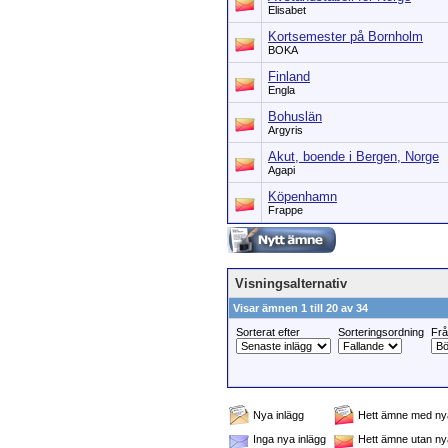
Elisabet
Kortsemester på Bornholm
BOKA
Finland
Engla
Bohuslän
Argyris
Akut, boende i Bergen, Norge
Agapi
Köpenhamn
Frappe
Visningsalternativ
Visar ämnen 1 till 20 av 34
Sorterat efter
Sorteringsordning
Fr
Nya inlägg
Hett ämne med nya
Inga nya inlägg
Hett ämne utan ny