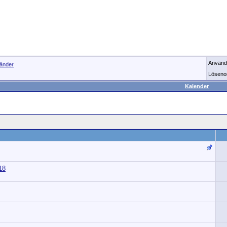
Använd
länder
Löseno
Kalender
18