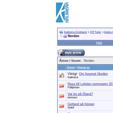
Kalimera Grekland
>
Off Topic
>
Andra 
Norden
FAQ
Ämne i forum
: Norden
Ämne
/
Startat av
Viktigt:
Om forumet Norden
Kalimera
Resa till Lofoten sommaren 20
Fältjäntan
Var bo på Öland?
kimmen
Gotland på hösten
Soleil