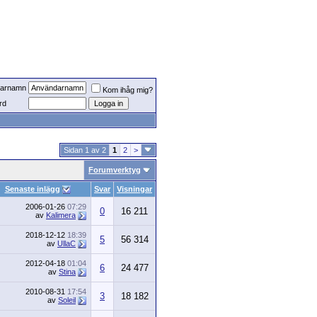
arnamn
Kom ihåg mig?
rd
Sidan 1 av 2
1
2
>
Forumverktyg
Senaste inlägg
Svar
Visningar
2006-01-26
07:29
0
16 211
av
Kalimera
2018-12-12
18:39
5
56 314
av
UllaC
2012-04-18
01:04
6
24 477
av
Stina
2010-08-31
17:54
3
18 182
av
Soleil