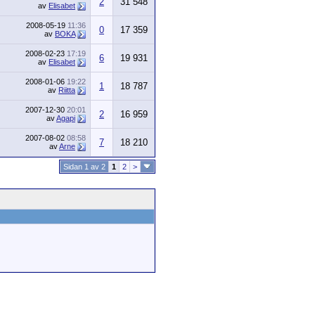
2
31 548
av
Elisabet
2008-05-19
11:36
0
17 359
av
BOKA
2008-02-23
17:19
6
19 931
av
Elisabet
2008-01-06
19:22
1
18 787
av
Riitta
2007-12-30
20:01
2
16 959
av
Agapi
2007-08-02
08:58
7
18 210
av
Arne
Sidan 1 av 2
1
2
>