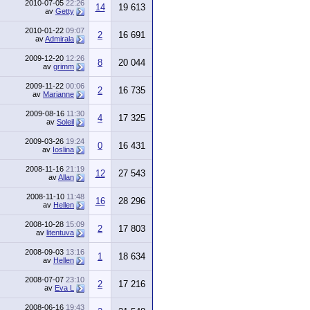
2010-07-05
22:26
14
19 613
av
Getty
2010-01-22
09:07
2
16 691
av
Admirala
2009-12-20
12:26
8
20 044
av
grimm
2009-11-22
00:06
2
16 735
av
Marianne
2009-08-16
11:30
4
17 325
av
Soleil
2009-03-26
19:24
0
16 431
av
Ioslina
2008-11-16
21:19
12
27 543
av
Allan
2008-11-10
11:48
16
28 296
av
Hellen
2008-10-28
15:09
2
17 803
av
litentuva
2008-09-03
13:16
1
18 634
av
Hellen
2008-07-07
23:10
2
17 216
av
Eva L
2008-06-16
19:43