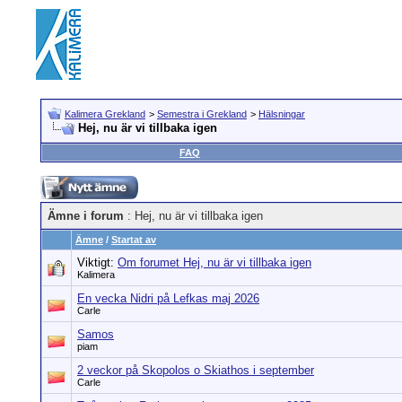
Kalimera Grekland
>
Semestra i Grekland
>
Hälsningar
Hej, nu är vi tillbaka igen
FAQ
Ämne i forum
: Hej, nu är vi tillbaka igen
Ämne
/
Startat av
Viktigt:
Om forumet Hej, nu är vi tillbaka igen
Kalimera
En vecka Nidri på Lefkas maj 2026
Carle
Samos
piam
2 veckor på Skopolos o Skiathos i september
Carle