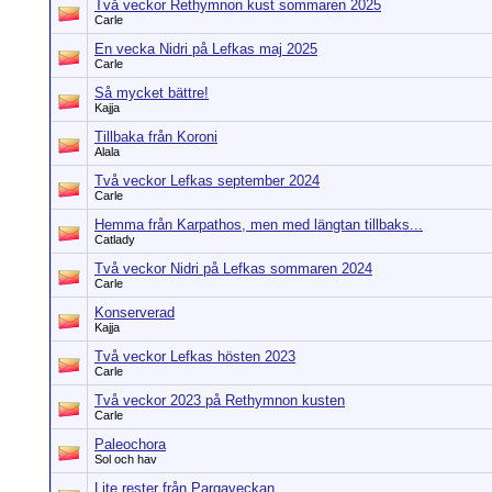
Två veckor Rethymnon kust sommaren 2025
Carle
En vecka Nidri på Lefkas maj 2025
Carle
Så mycket bättre!
Kajja
Tillbaka från Koroni
Alala
Två veckor Lefkas september 2024
Carle
Hemma från Karpathos, men med längtan tillbaks...
Catlady
Två veckor Nidri på Lefkas sommaren 2024
Carle
Konserverad
Kajja
Två veckor Lefkas hösten 2023
Carle
Två veckor 2023 på Rethymnon kusten
Carle
Paleochora
Sol och hav
Lite rester från Pargaveckan