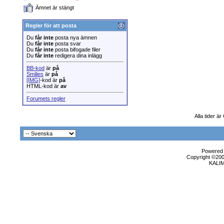
Ämnet är stängt
Regler för att posta
Du
får inte
posta nya ämnen
Du
får inte
posta svar
Du
får inte
posta bifogade filer
Du
får inte
redigera dina inlägg
BB-kod
är
på
Smilies
är
på
[IMG]
-kod är
på
HTML-kod är
av
Forumets regler
Alla tider ä
Powered b
Copyright ©2000
KALI