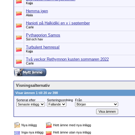
Kajja
Hemma igen
Alala
Hanioti på Halkidiki en v i september
Carle
Pythagorion Samos
Sol och hav
Turbulent hemresa!
Kajja
Två veckor Rethymnon kusten sommaren 2022
Carle
Visningsalternativ
Visar ämnen 1 till 20 av 398
Sorterat efter
Sorteringsordning
Från
Nya inlägg
Hett ämne med nya inlägg
Inga nya inlägg
Hett ämne utan nya inlägg