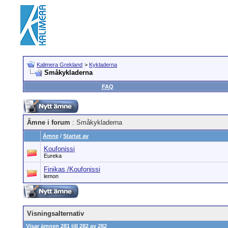
Kalimera Grekland
>
Kykladerna
Småkykladerna
FAQ
Ämne i forum
: Småkykladerna
Ämne
/
Startat av
Koufonissi
Eureka
Finikas /Koufonissi
lemon
Visningsalternativ
Visar ämnen 281 till 282 av 282