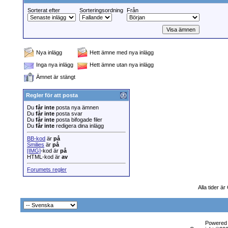
Sorterat efter
Sorteringsordning
Från
Nya inlägg
Hett ämne med nya inlägg
Inga nya inlägg
Hett ämne utan nya inlägg
Ämnet är stängt
Regler för att posta
Du
får inte
posta nya ämnen
Du
får inte
posta svar
Du
får inte
posta bifogade filer
Du
får inte
redigera dina inlägg
BB-kod
är
på
Smilies
är
på
[IMG]
-kod är
på
HTML-kod är
av
Forumets regler
Alla tider ä
Powered b