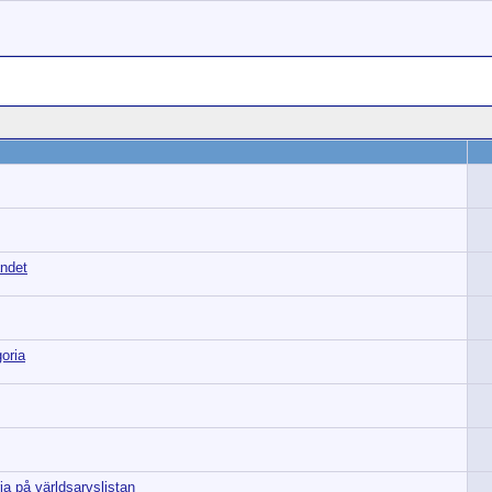
andet
oria
a på världsarvslistan