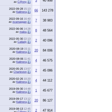
3
40 958
av
C@nny
2022-09-28
15:13
66
143 278
av
Kalimera
2022-09-16
16:40
7
38 983
av
evamaggan
2022-06-06
14:28
8
48 564
av
malou
2022-05-30
22:13
2
40 096
av
Catlady
2020-08-19
15:11
20
84 006
av
Kalimera
2020-08-06
11:41
4
46 575
av
Kalimera
2020-05-25
13:57
2
45 086
av
Charleston
2020-02-26
10:20
4
44 112
av
Kalimera
2019-09-30
14:48
1
45 677
av
Kalimera
2019-09-17
13:12
20
86 127
av
Kalimera
2019-08-13
12:45
2
47 914
av
C@nny