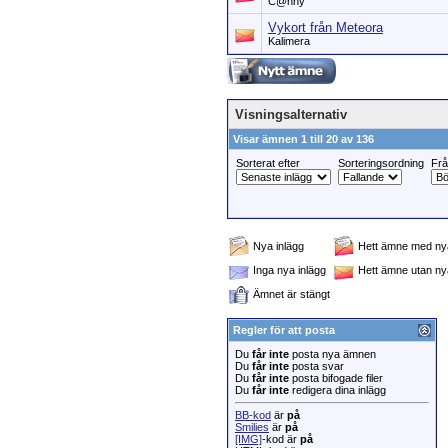
C@nny
Vykort från Meteora
Kalimera
Visningsalternativ
Visar ämnen 1 till 20 av 136
Sorterat efter
Sorteringsordning
Fr
Nya inlägg
Hett ämne med nya
Inga nya inlägg
Hett ämne utan ny
Ämnet är stängt
Regler för att posta
Du
får inte
posta nya ämnen
Du
får inte
posta svar
Du
får inte
posta bifogade filer
Du
får inte
redigera dina inlägg
BB-kod
är
på
Smilies
är
på
[IMG]
-kod är
på