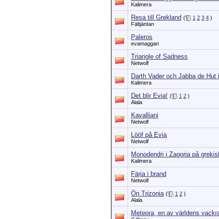
Kalimera
Resa till Grekland
(
1
2
3
4
)
Fältjäntan
Paleros
evamaggan
Triangle of Sadness
Netwolf
Darth Vader och Jabba de Hut 
Kalimera
Det blir Evia!
(
1
2
)
Alala
Kavalliani
Netwolf
Lööf på Evia
Netwolf
Monodendri i Zagoria på grekis
Kalimera
Färja i brand
Netwolf
Ön Trizonia
(
1
2
)
Alala
Meteora, en av världens vackra