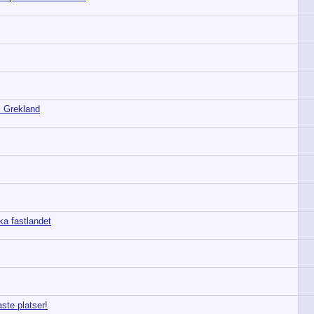
i Grekland
ka fastlandet
ste platser!