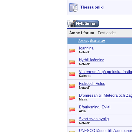
Thessaloniki
Ämne i forum
: Fastlandet
Ämne
/
Startat av
Ioannina
Netwolf
Hyrbil Ioánnina
Netwolf
Vinterresmål på grekiska fastl
Kalimera
Fiskdöd i Volos
Netwolf
Drömresan till Meteora och Zag
Mafric
Efterlysning, Evia!
Alala
Svart svan synlig
Netwolf
UNESCO lägger till Zagorochori