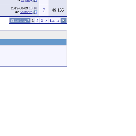
2019-08-09
13:16
7
49 135
av
Kalimera
Sidan 1 av 7
1
2
3
>
Last
»