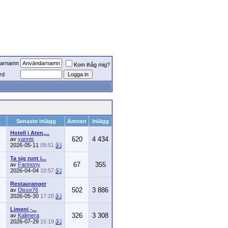
arnamn
Kom ihåg mig?
rd
Senaste inlägg
Ämnen
Inlägg
Hotell i Aten,...
620
4 434
av
yannis
2026-05-11
09:51
Ta sig runt i...
67
355
av
Farmony
2026-04-04
10:57
Restauranger
502
3 886
av
Disse76
2026-05-30
17:20
Limeni -...
326
3 308
av
Kalimera
2026-07-29
15:19