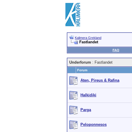
Kalimera Grekland
Fastlandet
FAQ
Underforum
: Fastlandet
Forum
Aten, Pireus & Rafina
Halkidiki
Parga
Peloponnesos