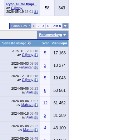
Ryan slutar flyga...
58
343
av
C@nny
2026-05-19
15:01
Sidan 1 av 7
1
2
3
>
Last
»
Forumverktyg
Senaste inlägg
Svar
Visningar
2025-11-17
10:10
5
17 163
av
C@nny
2025-08-03
09:56
3
10 374
av
Fältjäntan
2024-12-10
10:18
5
19 043
av
C@nny
2024-09-06
06:23
6
50 561
av
Alala
2024-08-04
09:57
12
51 462
av
Mahava
2024-06-18
05:49
2
31 389
av
Alala
2024-05-08
23:22
4
43 100
av
Masse
2023-09-25
09:48