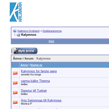
Kalimera Grekland
>
Dodekaneserna
Kalymnos
FAQ
Ämne i forum
: Kalymnos
Ämne
/
Startat av
Kalymnos for første gang
annette fra norge
varma källor Therma
bellax
Dagstur till Turkiet
bellax
Arja Saijonmaa till Kalymnos
Monica P