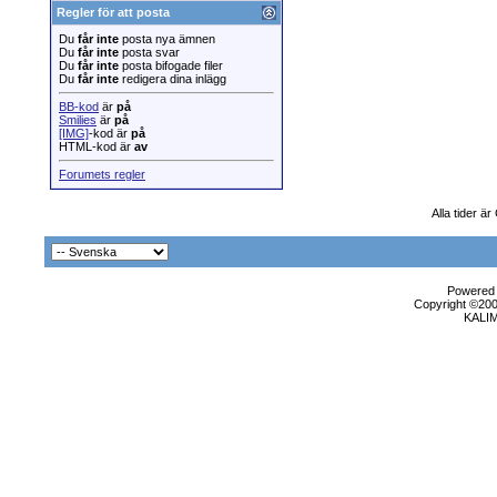
Regler för att posta
Du
får inte
posta nya ämnen
Du
får inte
posta svar
Du
får inte
posta bifogade filer
Du
får inte
redigera dina inlägg
BB-kod
är
på
Smilies
är
på
[IMG]
-kod är
på
HTML-kod är
av
Forumets regler
Alla tider ä
Powered b
Copyright ©2000
KALI