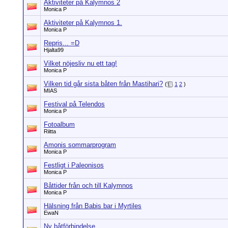
Aktiviteter på Kalymnos 2
Monica P
Aktiviteter på Kalymnos 1.
Monica P
Repris... =D
Hjalta99
Vilket nöjesliv nu ett tag!
Monica P
Vilken tid går sista båten från Mastihari?
(
1
2
)
MIAS
Festival på Telendos
Monica P
Fotoalbum
Riitta
Amonis sommarprogram
Monica P
Festligt i Paleonisos
Monica P
Båttider från och till Kalymnos
Monica P
Hälsning från Babis bar i Myrtiles
EwaN
Ny båtförbindelse