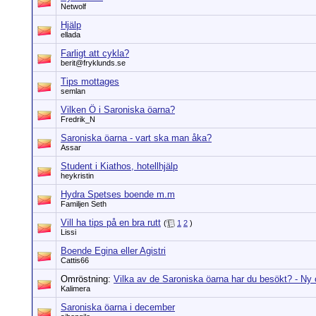
Netwolf
Hjälp
ellada
Farligt att cykla?
berit@fryklunds.se
Tips mottages
semlan
Vilken Ö i Saroniska öarna?
Fredrik_N
Saroniska öarna - vart ska man åka?
Assar
Student i Kiathos, hotellhjälp
heykristin
Hydra Spetses boende m.m
Familjen Seth
Vill ha tips på en bra rutt
(
1
2
)
Lissi
Boende Egina eller Agistri
Cattis66
Omröstning:
Vilka av de Saroniska öarna har du besökt? - Ny
Kalimera
Saroniska öarna i december