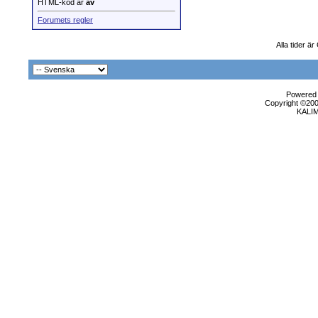
HTML-kod är
av
Forumets regler
Alla tider ä
Powered b
Copyright ©2000
KALI