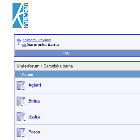
Kalimera Grekland
Saroniska öarna
FAQ
Underforum
: Saroniska öarna
Forum
Agistri
Egina
Hydra
Poros