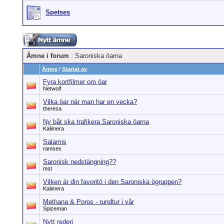
Spetses
Ämne i forum
: Saroniska öarna
Ämne
/
Startat av
Fyra kortfilmer om öar
Netwolf
Vilka öar när man har en vecka?
theresa
Ny båt ska trafikera Saroniska öarna
Kalimera
Salamis
ramses
Saronisk nedstängning??
mst
Vilken är din favoritö i den Saroniska ögruppen?
Kalimera
Methana & Poros - rundtur i vår
Spizeman
Nytt rederi