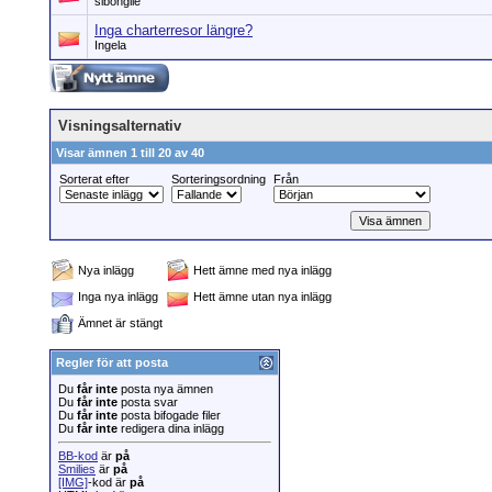
sibongile
Inga charterresor längre?
Ingela
Visningsalternativ
Visar ämnen 1 till 20 av 40
Sorterat efter
Sorteringsordning
Från
Nya inlägg
Hett ämne med nya inlägg
Inga nya inlägg
Hett ämne utan nya inlägg
Ämnet är stängt
Regler för att posta
Du
får inte
posta nya ämnen
Du
får inte
posta svar
Du
får inte
posta bifogade filer
Du
får inte
redigera dina inlägg
BB-kod
är
på
Smilies
är
på
[IMG]
-kod är
på