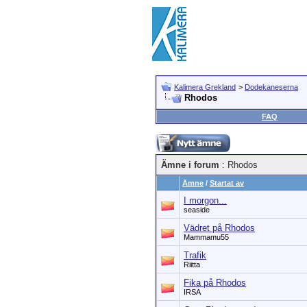
Kalimera Grekland
>
Dodekaneserna
Rhodos
FAQ
Ämne i forum
: Rhodos
Ämne
/
Startat av
I morgon...
seaside
Vädret på Rhodos
Mammamu55
Trafik
Riitta
Fika på Rhodos
IRSA