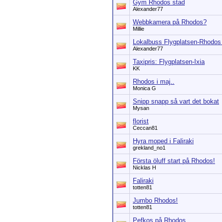
Gym Rhodos stad
Alexander77
Webbkamera på Rhodos?
Millie
Lokalbuss Flygplatsen-Rhodos
Alexander77
Taxipris: Flygplatsen-Ixia
KK
Rhodos i maj..
Monica G
Snipp snapp så vart det bokat
Mysan
florist
Ceccan81
Hyra moped i Faliraki
grekland_no1
Första öluff start på Rhodos!
Nicklas H
Faliraki
totten81
Jumbo Rhodos!
totten81
Pefkos på Rhodos