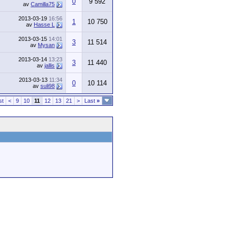
0
9 592
av
Camilla75
2013-03-19
16:56
1
10 750
av
Hasse L
2013-03-15
14:01
3
11 514
av
Mysan
2013-03-14
13:23
3
11 440
av
jallis
2013-03-13
11:34
0
10 114
av
suli98
st
<
9
10
11
12
13
21
>
Last
»