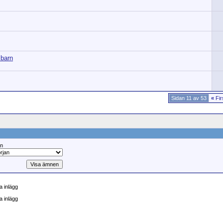
 barn
Sidan 11 av 53
«
Fir
ån
 inlägg
a inlägg