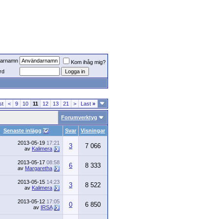
arnamn
Kom ihåg mig?
rd
st
<
9
10
11
12
13
21
>
Last
»
Forumverktyg
Senaste inlägg
Svar
Visningar
2013-05-19
17:21
3
7 066
av
Kalimera
2013-05-17
08:58
6
8 333
av
Margaretha
2013-05-15
14:23
3
8 522
av
Kalimera
2013-05-12
17:05
0
6 850
av
IRSA