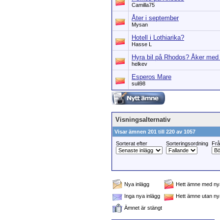
Camilla75
Åter i september
Mysan
Hotell i Lothiarika?
Hasse L
Hyra bil på Rhodos? Åker med
helkev
Esperos Mare
suli98
Visningsalternativ
Visar ämnen 201 till 220 av 1057
Sorterat efter
Sorteringsordning
Fr
Nya inlägg
Hett ämne med nya
Inga nya inlägg
Hett ämne utan ny
Ämnet är stängt