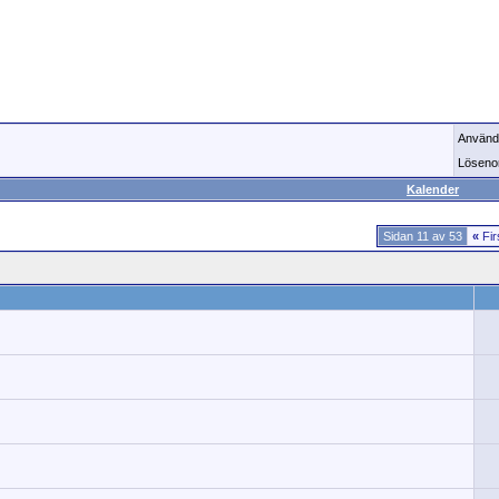
Använd
Löseno
Kalender
Sidan 11 av 53
«
Fir