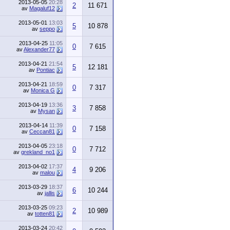
2013-05-05
20:28
2
11 671
av
Magaluf12
2013-05-01
13:03
5
10 878
av
seppo
2013-04-25
11:05
0
7 615
av
Alexander77
2013-04-21
21:54
5
12 181
av
Pontiac
2013-04-21
18:59
0
7 317
av
Monica G
2013-04-19
13:36
3
7 858
av
Mysan
2013-04-14
11:39
0
7 158
av
Ceccan81
2013-04-05
23:18
0
7 712
av
grekland_no1
2013-04-02
17:37
4
9 206
av
malou
2013-03-29
18:37
6
10 244
av
jallis
2013-03-25
09:23
2
10 989
av
totten81
2013-03-24
20:42