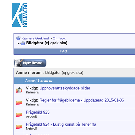
Kalimera Grekland
>
Off Topic
Bildgåtor (ej grekiska)
FAQ
Ämne i forum
: Bildgåtor (ej grekiska)
Ämne
/
Startat av
Viktigt:
Upphovsrättsskyddade bilder
Kalimera
Viktigt:
Regler för frågebilderna - Uppdaterad 2015-01-06
Kalimera
Frågebild 925
ozogott
Frågebild 924 - Lustig konst på Teneriffa
Netwolf