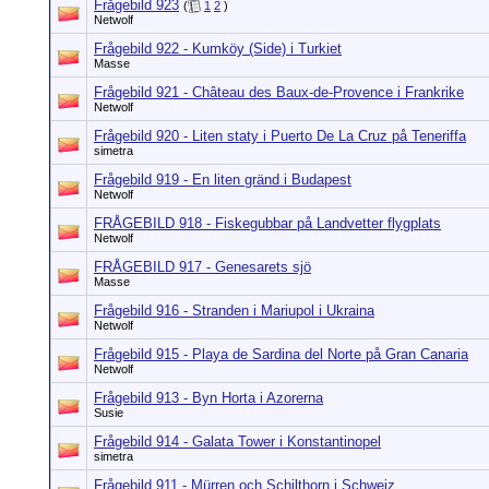
Frågebild 923
(
1
2
)
Netwolf
Frågebild 922 - Kumköy (Side) i Turkiet
Masse
Frågebild 921 - Château des Baux-de-Provence i Frankrike
Netwolf
Frågebild 920 - Liten staty i Puerto De La Cruz på Teneriffa
simetra
Frågebild 919 - En liten gränd i Budapest
Netwolf
FRÅGEBILD 918 - Fiskegubbar på Landvetter flygplats
Netwolf
FRÅGEBILD 917 - Genesarets sjö
Masse
Frågebild 916 - Stranden i Mariupol i Ukraina
Netwolf
Frågebild 915 - Playa de Sardina del Norte på Gran Canaria
Netwolf
Frågebild 913 - Byn Horta i Azorerna
Susie
Frågebild 914 - Galata Tower i Konstantinopel
simetra
Frågebild 911 - Mürren och Schilthorn i Schweiz