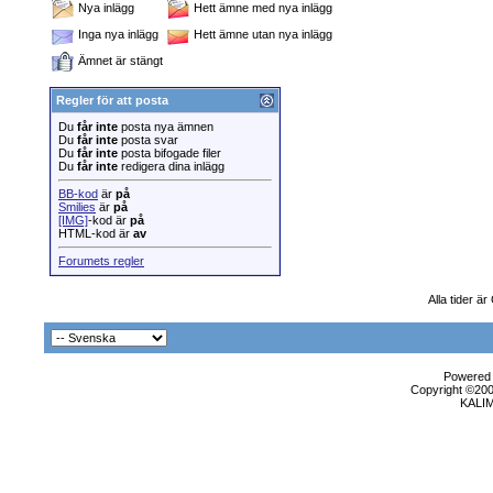
Nya inlägg
Hett ämne med nya inlägg
Inga nya inlägg
Hett ämne utan nya inlägg
Ämnet är stängt
Regler för att posta
Du
får inte
posta nya ämnen
Du
får inte
posta svar
Du
får inte
posta bifogade filer
Du
får inte
redigera dina inlägg
BB-kod
är
på
Smilies
är
på
[IMG]
-kod är
på
HTML-kod är
av
Forumets regler
Alla tider ä
Powered b
Copyright ©2000
KALI