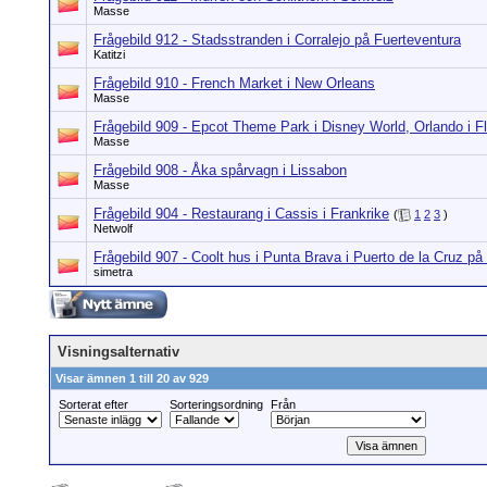
Masse
Frågebild 912 - Stadsstranden i Corralejo på Fuerteventura
Katitzi
Frågebild 910 - French Market i New Orleans
Masse
Frågebild 909 - Epcot Theme Park i Disney World, Orlando i Fl
Masse
Frågebild 908 - Åka spårvagn i Lissabon
Masse
Frågebild 904 - Restaurang i Cassis i Frankrike
(
1
2
3
)
Netwolf
Frågebild 907 - Coolt hus i Punta Brava i Puerto de la Cruz på 
simetra
Visningsalternativ
Visar ämnen 1 till 20 av 929
Sorterat efter
Sorteringsordning
Från