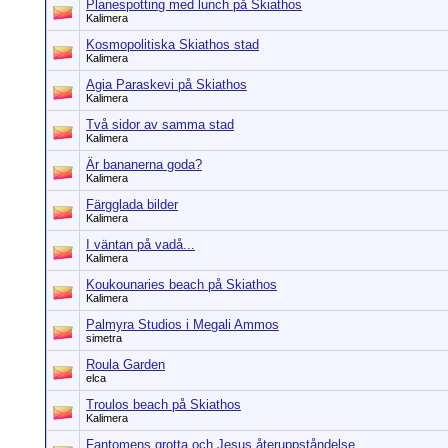
Planespotting med lunch på Skiathos
Kalimera
Kosmopolitiska Skiathos stad
Kalimera
Agia Paraskevi på Skiathos
Kalimera
Två sidor av samma stad
Kalimera
Är bananerna goda?
Kalimera
Färgglada bilder
Kalimera
I väntan på vadå...
Kalimera
Koukounaries beach på Skiathos
Kalimera
Palmyra Studios i Megali Ammos
simetra
Roula Garden
elca
Troulos beach på Skiathos
Kalimera
Fantomens grotta och Jesus återuppståndelse