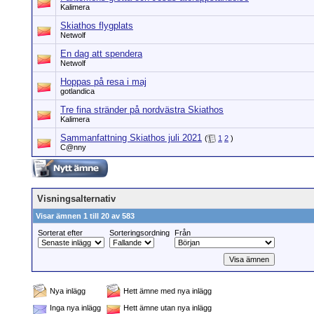
Kalimera
Skiathos flygplats
Netwolf
En dag att spendera
Netwolf
Hoppas på resa i maj
gotlandica
Tre fina stränder på nordvästra Skiathos
Kalimera
Sammanfattning Skiathos juli 2021
(
1
2
)
C@nny
Visningsalternativ
Visar ämnen 1 till 20 av 583
Sorterat efter
Sorteringsordning
Från
Nya inlägg
Hett ämne med nya inlägg
Inga nya inlägg
Hett ämne utan nya inlägg