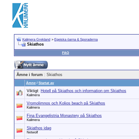
Kalimera Grekland
>
Egeiska öarna & Sporaderna
Skiathos
FAQ
Ämne i forum
: Skiathos
Ämne
/
Startat av
Viktigt:
Hotell på Skiathos och information om Skiathos
Kalimera
Vromolimnos och Kolios beach på Skiathos
Kalimera
Fina Evangelistria Monastery på Skiathos
Kalimera
Skiathos idag
Netwolf