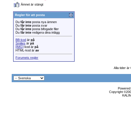
Ämnet är stängt
Regler för att posta
Du
får inte
posta nya ämnen
Du
får inte
posta svar
Du
får inte
posta bifogade filer
Du
får inte
redigera dina inlägg
BB-kod
är
på
Smilies
är
på
[IMG]
-kod är
på
HTML-kod är
av
Forumets regler
Alla tider ä
Powered b
Copyright ©2000
KALI