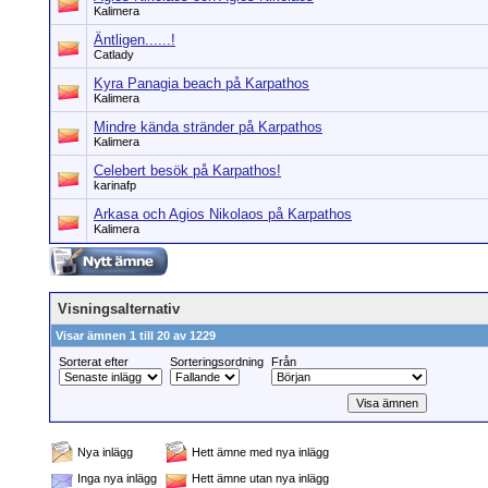
Kalimera
Äntligen......!
Catlady
Kyra Panagia beach på Karpathos
Kalimera
Mindre kända stränder på Karpathos
Kalimera
Celebert besök på Karpathos!
karinafp
Arkasa och Agios Nikolaos på Karpathos
Kalimera
Visningsalternativ
Visar ämnen 1 till 20 av 1229
Sorterat efter
Sorteringsordning
Från
Nya inlägg
Hett ämne med nya inlägg
Inga nya inlägg
Hett ämne utan nya inlägg