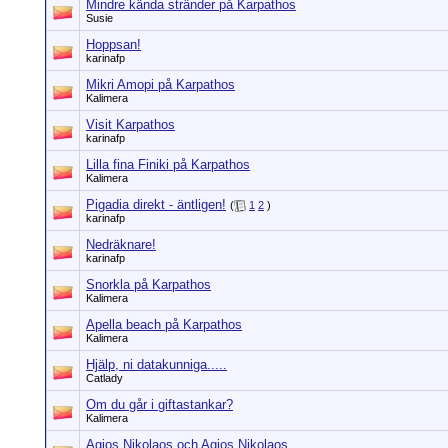
Mindre kända stränder på Karpathos
Susie
Hoppsan!
karinafp
Mikri Amopi på Karpathos
Kalimera
Visit Karpathos
karinafp
Lilla fina Finiki på Karpathos
Kalimera
Pigadia direkt - äntligen!
(
1
2
)
karinafp
Nedräknare!
karinafp
Snorkla på Karpathos
Kalimera
Apella beach på Karpathos
Kalimera
Hjälp, ni datakunniga.....
Catlady
Om du går i giftastankar?
Kalimera
Agios Nikolaos och Agios Nikolaos