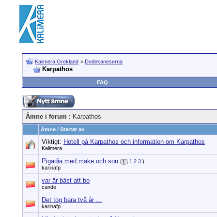
Kalimera Grekland
>
Dodekaneserna
Karpathos
FAQ
Ämne i forum
: Karpathos
Ämne
/
Startat av
Viktigt:
Hotell på Karpathos och information om Karpathos
Kalimera
Pigadia med make och son
(
1
2
3
)
karinafp
var är bäst att bo
cande
Det tog bara två år ...
karinafp