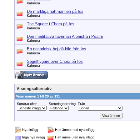
Kalimera
De märkliga hattmännen på Ios
Kalimera
The Square i Chora på Ios
Kalimera
Den meditativa tavernan Alonistra i Psathi
Kalimera
En nostalgisk hej-då-bild från Ios
Kalimera
Segelflygare över Chora på Ios
Kalimera
Visningsalternativ
Visar ämnen 1 till 20 av 131
Sorterat efter
Sorteringsordning
Från
Nya inlägg
Hett ämne med nya inlägg
Inga nya inlägg
Hett ämne utan nya inlägg