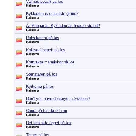
Valmas beach på Ios
Kalimera
Kykladernas smalaste gränd?
Kalimera
Är Manganari Kykladernas finaste strand?
Kalimera
Paleokastro på Ios
Kalimera
Kolitsani beach på Ios
Kalimera
Kortväxta människor på Ios
Kalimera
Stenätaren på Ios
Kalimera
Kyrkorna på Ios
Kalimera
Don't you have donkeys in Sweden?
Kalimera
Chora på Ios då och nu
Kalimera
Det löskokta ägget på Ios
Kalimera
Torget på Ios