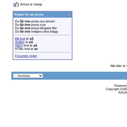
Ämnet är stängt
Regler för att posta
Du
får inte
posta nya ämnen
Du
får inte
posta svar
Du
får inte
posta bifogade filer
Du
får inte
redigera dina inlägg
BB-kod
är
på
Smilies
är
på
[IMG]
-kod är
på
HTML-kod är
av
Forumets regler
Alla tider ä
Powered b
Copyright ©2000
KALI