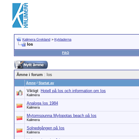
Kalimera Grekland
>
Kykladerna
Ios
FAQ
Ämne i forum
: Ios
Ämne
/
Startat av
Viktigt:
Hotell på Ios och information om Ios
Kalimera
Analoga Ios 1984
Kalimera
Mytomspunna Mylopotas beach på Ios
Kalimera
Solnedgången på Ios
Kalimera