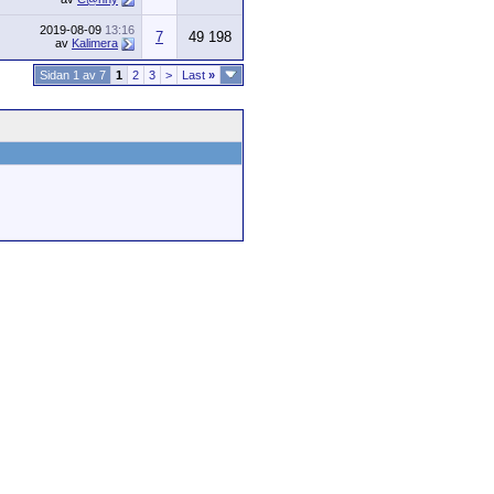
2019-08-09
13:16
7
49 198
av
Kalimera
Sidan 1 av 7
1
2
3
>
Last
»