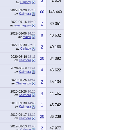
3
41 014
av
C@nny
2022-09-28
15:13
66
143 449
av
Kalimera
2022-09-16
16:40
7
39 051
av
evamaggan
2022-06-06
14:28
8
48 632
av
malou
2022-05-30
22:13
2
40 160
av
Catlady
2020-08-19
15:11
20
84 092
av
Kalimera
2020-08-06
11:41
4
46 622
av
Kalimera
2020-05-25
13:57
2
45 134
av
Charleston
2020-02-26
10:20
4
44 161
av
Kalimera
2019-09-30
14:48
1
45 742
av
Kalimera
2019-09-17
13:12
20
86 238
av
Kalimera
2019-08-13
12:45
2
47 977
av
C@nny