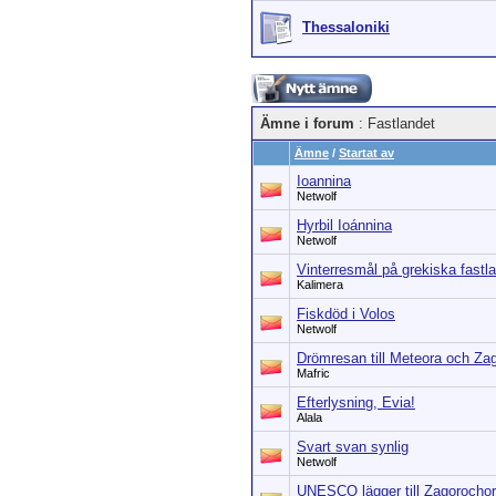
Thessaloniki
Ämne i forum
: Fastlandet
Ämne
/
Startat av
Ioannina
Netwolf
Hyrbil Ioánnina
Netwolf
Vinterresmål på grekiska fastl
Kalimera
Fiskdöd i Volos
Netwolf
Drömresan till Meteora och Zag
Mafric
Efterlysning, Evia!
Alala
Svart svan synlig
Netwolf
UNESCO lägger till Zagorochori