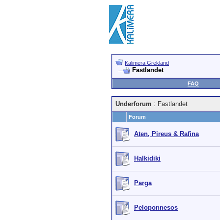
Kalimera Grekland
Fastlandet
FAQ
Underforum
: Fastlandet
Forum
Aten, Pireus & Rafina
Halkidiki
Parga
Peloponnesos