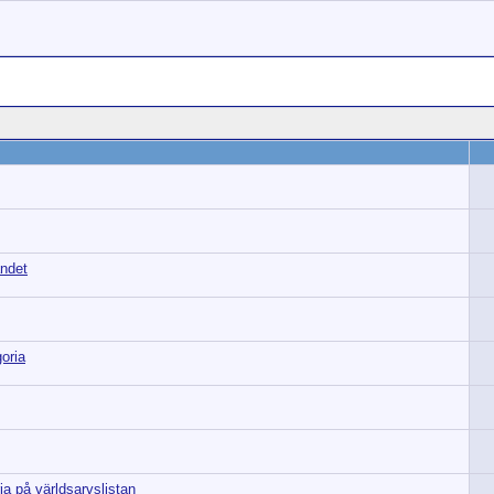
andet
oria
a på världsarvslistan