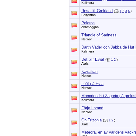
Kalimera
Resa till Grekland
(
1
2
3
4
)
Fältjäntan
Paleros
evamaggan
Triangle of Sadness
Netwolf
Darth Vader och Jabba de Hut 
Kalimera
Det blir Evia!
(
1
2
)
Alala
Kavalliani
Netwolf
Lööf på Evia
Netwolf
Monodendri i Zagoria på grekis
Kalimera
Färja i brand
Netwolf
Ön Trizonia
(
1
2
)
Alala
Meteora, en av världens vackra