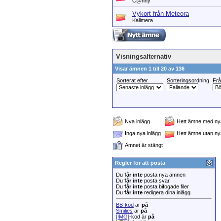
C@nny
Vykort från Meteora
Kalimera
Visningsalternativ
Visar ämnen 1 till 20 av 136
Sorterat efter
Sorteringsordning
Fr
Nya inlägg
Hett ämne med nya
Inga nya inlägg
Hett ämne utan ny
Ämnet är stängt
Regler för att posta
Du
får inte
posta nya ämnen
Du
får inte
posta svar
Du
får inte
posta bifogade filer
Du
får inte
redigera dina inlägg
BB-kod
är
på
Smilies
är
på
[IMG]
-kod är
på