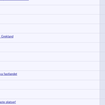
i Grekland
ka fastlandet
ste platser!