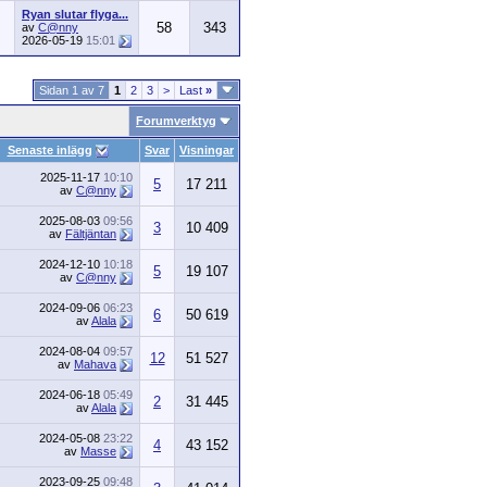
Ryan slutar flyga...
58
343
av
C@nny
2026-05-19
15:01
Sidan 1 av 7
1
2
3
>
Last
»
Forumverktyg
Senaste inlägg
Svar
Visningar
2025-11-17
10:10
5
17 211
av
C@nny
2025-08-03
09:56
3
10 409
av
Fältjäntan
2024-12-10
10:18
5
19 107
av
C@nny
2024-09-06
06:23
6
50 619
av
Alala
2024-08-04
09:57
12
51 527
av
Mahava
2024-06-18
05:49
2
31 445
av
Alala
2024-05-08
23:22
4
43 152
av
Masse
2023-09-25
09:48