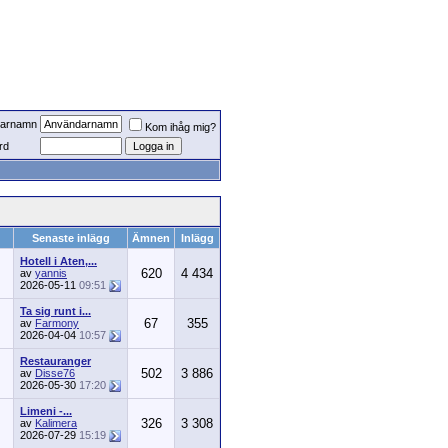
arnamn
Kom ihåg mig?
rd
Senaste inlägg
Ämnen
Inlägg
Hotell i Aten,...
620
4 434
av
yannis
2026-05-11
09:51
Ta sig runt i...
67
355
av
Farmony
2026-04-04
10:57
Restauranger
502
3 886
av
Disse76
2026-05-30
17:20
Limeni -...
326
3 308
av
Kalimera
2026-07-29
15:19