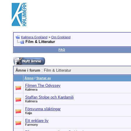
Kalimera Grekland
>
Om Grekland
Film & Litteratur
FAQ
Ämne i forum
: Film & Litteratur
Ämne
/
Startat av
Filmen The Odyssey
Kalimera
Staffan Stolpe och Kardamili
Kalimera
Försvunna släktingar
Kajja
Ett enklare liv
Farmony