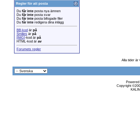
Regler för att posta
Du
får inte
posta nya ämnen
Du
får inte
posta svar
Du
får inte
posta bifogade filer
Du
får inte
redigera dina inlägg
BB-kod
är
på
Smilies
är
på
[IMG]
-kod är
på
HTML-kod är
av
Forumets regler
Alla tider ä
Powered b
Copyright ©2000
KALI