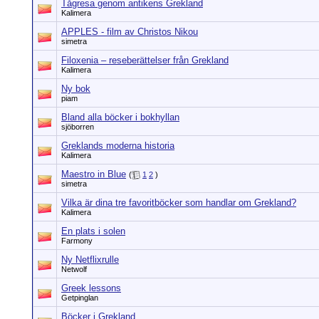
Tågresa genom antikens Grekland
Kalimera
APPLES - film av Christos Nikou
simetra
Filoxenia – reseberättelser från Grekland
Kalimera
Ny bok
piam
Bland alla böcker i bokhyllan
sjöborren
Greklands moderna historia
Kalimera
Maestro in Blue
(
1
2
)
simetra
Vilka är dina tre favoritböcker som handlar om Grekland?
Kalimera
En plats i solen
Farmony
Ny Netflixrulle
Netwolf
Greek lessons
Getpinglan
Böcker i Grekland