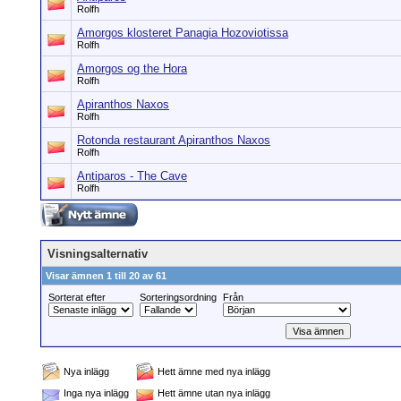
Rolfh
Amorgos klosteret Panagia Hozoviotissa
Rolfh
Amorgos og the Hora
Rolfh
Apiranthos Naxos
Rolfh
Rotonda restaurant Apiranthos Naxos
Rolfh
Antiparos - The Cave
Rolfh
Visningsalternativ
Visar ämnen 1 till 20 av 61
Sorterat efter
Sorteringsordning
Från
Nya inlägg
Hett ämne med nya inlägg
Inga nya inlägg
Hett ämne utan nya inlägg