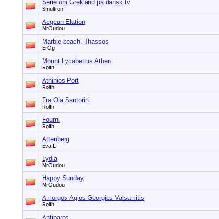
Serie om Grekland på dansk tv
Smultron
Aegean Elation
MrOudou
Marble beach, Thassos
ErOg
Mount Lycabettus Athen
Rolfh
Athinios Port
Rolfh
Fra Oia Santorini
Rolfh
Fourni
Rolfh
Attenberg
Eva L
Lydia
MrOudou
Happy Sunday
MrOudou
Amorgos-Agios Georgios Valsamitis
Rolfh
Antiparos