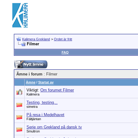
Kalimera Grekland
>
Ordet är fritt
Filmer
FAQ
Ämne i forum
: Filmer
Ämne
/
Startat av
Viktigt:
Om forumet Filmer
Kalimera
Testing, testing...
simetra
På resa i Medelhavet
Fältjäntan
Serie om Grekland på dansk tv
Smultron