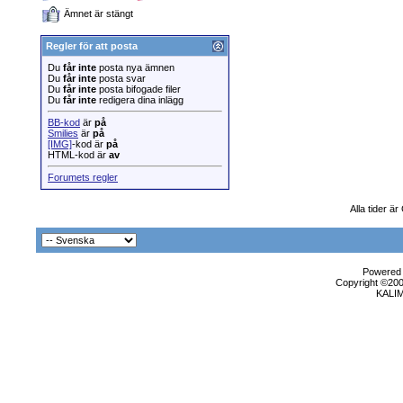
Ämnet är stängt
Regler för att posta
Du
får inte
posta nya ämnen
Du
får inte
posta svar
Du
får inte
posta bifogade filer
Du
får inte
redigera dina inlägg
BB-kod
är
på
Smilies
är
på
[IMG]
-kod är
på
HTML-kod är
av
Forumets regler
Alla tider ä
Powered b
Copyright ©2000
KALI