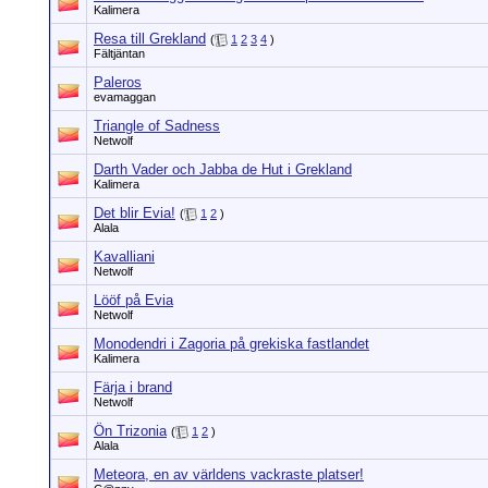
Kalimera
Resa till Grekland
(
1
2
3
4
)
Fältjäntan
Paleros
evamaggan
Triangle of Sadness
Netwolf
Darth Vader och Jabba de Hut i Grekland
Kalimera
Det blir Evia!
(
1
2
)
Alala
Kavalliani
Netwolf
Lööf på Evia
Netwolf
Monodendri i Zagoria på grekiska fastlandet
Kalimera
Färja i brand
Netwolf
Ön Trizonia
(
1
2
)
Alala
Meteora, en av världens vackraste platser!