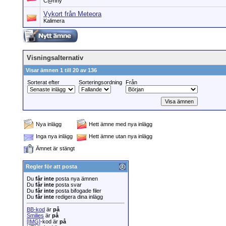
C@nny
Vykort från Meteora
Kalimera
Visningsalternativ
Visar ämnen 1 till 20 av 136
Sorterat efter
Sorteringsordning
Från
Nya inlägg
Hett ämne med nya inlägg
Inga nya inlägg
Hett ämne utan nya inlägg
Ämnet är stängt
Regler för att posta
Du
får inte
posta nya ämnen
Du
får inte
posta svar
Du
får inte
posta bifogade filer
Du
får inte
redigera dina inlägg
BB-kod
är
på
Smilies
är
på
[IMG]
-kod är
på