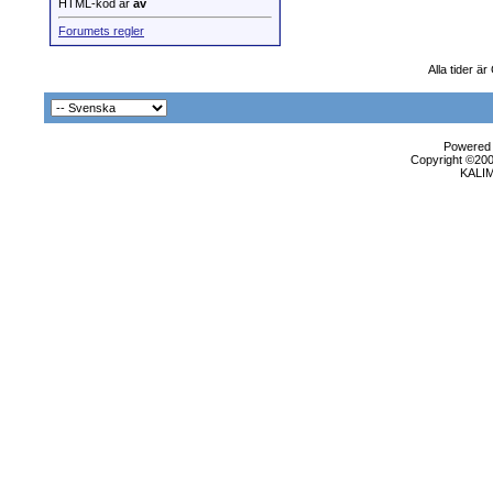
HTML-kod är
av
Forumets regler
Alla tider ä
Powered b
Copyright ©2000
KALI