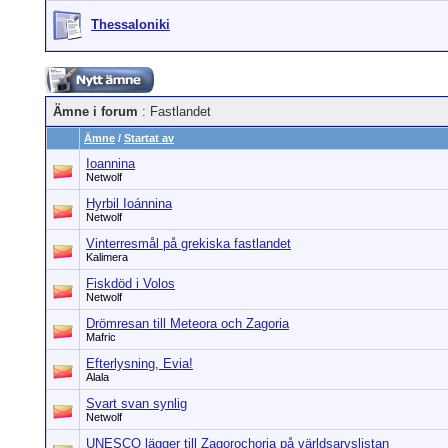
Thessaloniki
Ämne i forum
: Fastlandet
Ämne
/
Startat av
Ioannina
Netwolf
Hyrbil Ioánnina
Netwolf
Vinterresmål på grekiska fastlandet
Kalimera
Fiskdöd i Volos
Netwolf
Drömresan till Meteora och Zagoria
Mafric
Efterlysning, Evia!
Alala
Svart svan synlig
Netwolf
UNESCO lägger till Zagorochoria på världsarvslistan