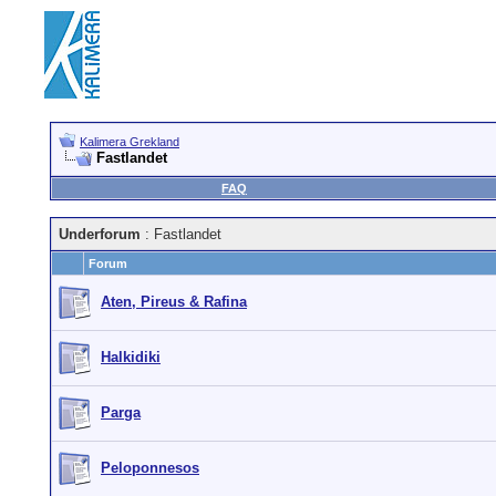
Kalimera Grekland
Fastlandet
FAQ
Underforum
: Fastlandet
Forum
Aten, Pireus & Rafina
Halkidiki
Parga
Peloponnesos