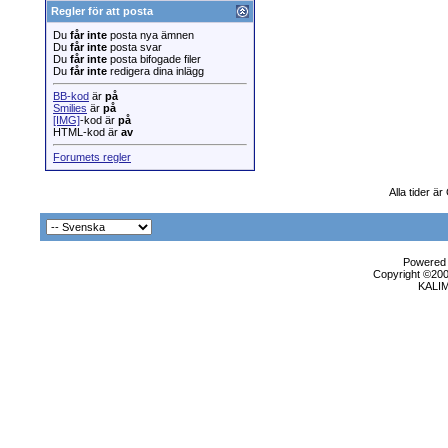
Regler för att posta
Du
får inte
posta nya ämnen
Du
får inte
posta svar
Du
får inte
posta bifogade filer
Du
får inte
redigera dina inlägg
BB-kod
är
på
Smilies
är
på
[IMG]
-kod är
på
HTML-kod är
av
Forumets regler
Alla tider ä
Powered b
Copyright ©2000
KALI