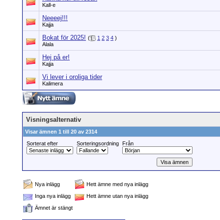
Kall-e
Neeeej!!!
Kajja
Bokat för 2025!
(
1
2
3
4
)
Alala
Hej på er!
Kajja
Vi lever i oroliga tider
Kalimera
Visningsalternativ
Visar ämnen 1 till 20 av 2314
Sorterat efter
Sorteringsordning
Från
Nya inlägg
Hett ämne med nya inlägg
Inga nya inlägg
Hett ämne utan nya inlägg
Ämnet är stängt