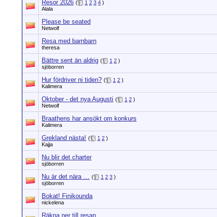
Resor 2026
(
1
2
3
4
)
Alala
Please be seated
Netwolf
Resa med barnbarn
theresa
Bättre sent än aldrig
(
1
2
)
sjöborren
Hur fördriver ni tiden?
(
1
2
)
Kalimera
Oktober - det nya Augusti
(
1
2
)
Netwolf
Braathens har ansökt om konkurs
Kalimera
Grekland nästa!
(
1
2
)
Kajja
Nu blir det charter
sjöborren
Nu är det nära …
(
1
2
3
)
sjöborren
Bokat! Finikounda
nickelena
Räkna ner till resan