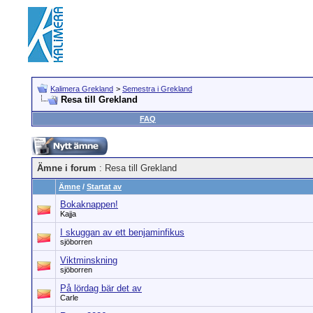
Kalimera Grekland
>
Semestra i Grekland
Resa till Grekland
FAQ
Ämne i forum
: Resa till Grekland
Ämne
/
Startat av
Bokaknappen!
Kajja
I skuggan av ett benjaminfikus
sjöborren
Viktminskning
sjöborren
På lördag bär det av
Carle