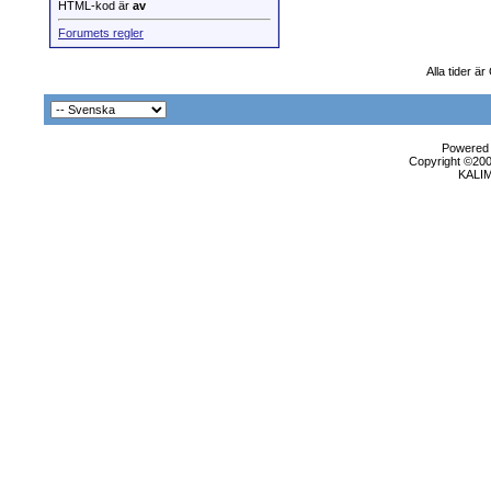
HTML-kod är
av
Forumets regler
Alla tider ä
Powered b
Copyright ©2000
KALI