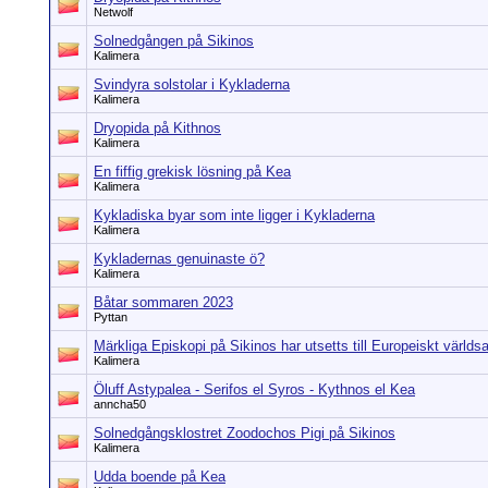
Netwolf
Solnedgången på Sikinos
Kalimera
Svindyra solstolar i Kykladerna
Kalimera
Dryopida på Kithnos
Kalimera
En fiffig grekisk lösning på Kea
Kalimera
Kykladiska byar som inte ligger i Kykladerna
Kalimera
Kykladernas genuinaste ö?
Kalimera
Båtar sommaren 2023
Pyttan
Märkliga Episkopi på Sikinos har utsetts till Europeiskt världs
Kalimera
Öluff Astypalea - Serifos el Syros - Kythnos el Kea
anncha50
Solnedgångsklostret Zoodochos Pigi på Sikinos
Kalimera
Udda boende på Kea