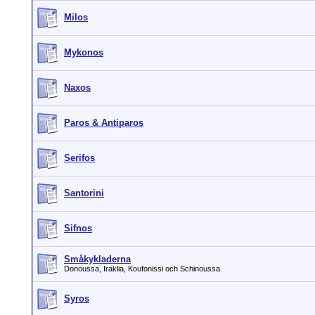
Milos
Mykonos
Naxos
Paros & Antiparos
Serifos
Santorini
Sifnos
Småkykladerna
Donoussa, Iraklia, Koufonissi och Schinoussa.
Syros