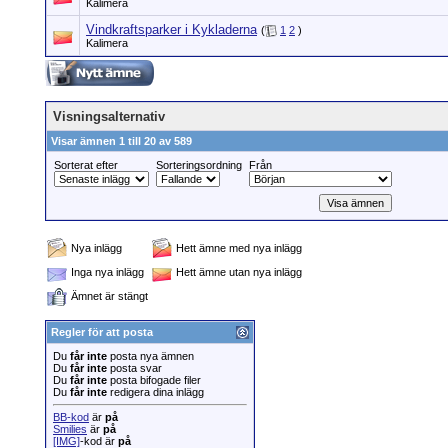
Kalimera
Vindkraftsparker i Kykladerna
(
1
2
)
Kalimera
Visningsalternativ
Visar ämnen 1 till 20 av 589
Sorterat efter
Sorteringsordning
Från
Nya inlägg
Hett ämne med nya inlägg
Inga nya inlägg
Hett ämne utan nya inlägg
Ämnet är stängt
Regler för att posta
Du
får inte
posta nya ämnen
Du
får inte
posta svar
Du
får inte
posta bifogade filer
Du
får inte
redigera dina inlägg
BB-kod
är
på
Smilies
är
på
[IMG]
-kod är
på