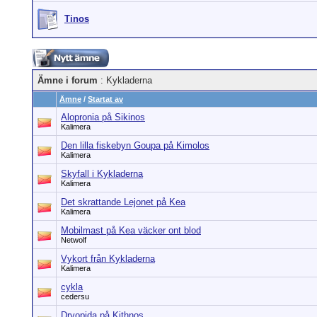
Tinos
Ämne i forum
: Kykladerna
Ämne
/
Startat av
Alopronia på Sikinos
Kalimera
Den lilla fiskebyn Goupa på Kimolos
Kalimera
Skyfall i Kykladerna
Kalimera
Det skrattande Lejonet på Kea
Kalimera
Mobilmast på Kea väcker ont blod
Netwolf
Vykort från Kykladerna
Kalimera
cykla
cedersu
Dryopida på Kithnos