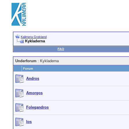
Kalimera Grekland
Kykladerna
FAQ
Underforum
: Kykladerna
Forum
Andros
Amorgos
Folegandros
Ios