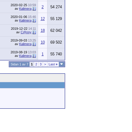
2020-02-25
10:59
2
54 274
av
Kalimera
2020-01-06
15:46
12
55 129
av
Kalimera
2019-12-22
14:11
18
62 042
av
C@nny
2019-09-03
13:25
10
69 502
av
Kalimera
2019-08-19
13:03
1
55 740
av
Kalimera
Sidan 1 av 7
1
2
3
>
Last
»