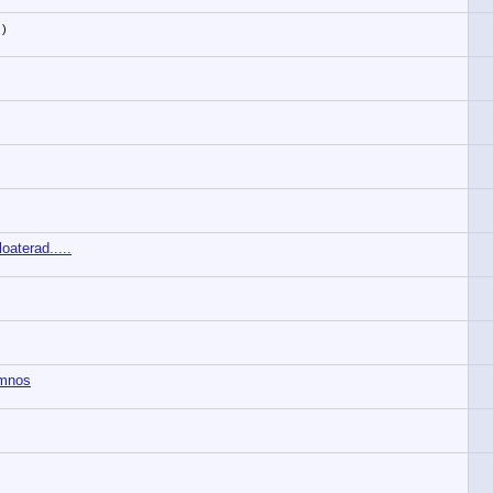
)
oaterad.....
imnos