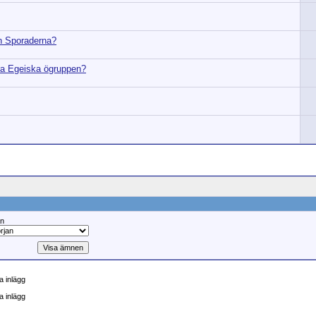
en Sporaderna?
stra Egeiska ögruppen?
ån
 inlägg
a inlägg