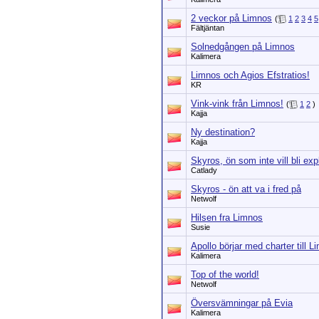
2 veckor på Limnos
(
1
2
3
4
5
Fältjäntan
Solnedgången på Limnos
Kalimera
Limnos och Agios Efstratios!
KR
Vink-vink från Limnos!
(
1
2
)
Kajja
Ny destination?
Kajja
Skyros, ön som inte vill bli expl
Catlady
Skyros - ön att va i fred på
Netwolf
Hilsen fra Limnos
Susie
Apollo börjar med charter till L
Kalimera
Top of the world!
Netwolf
Översvämningar på Evia
Kalimera