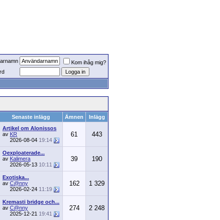
arnamn
Kom ihåg mig?
rd
Senaste inlägg
Ämnen
Inlägg
Artikel om Alonissos
61
443
av
KR
2026-08-04
19:14
Oexploaterade...
39
190
av
Kalimera
2026-05-13
10:11
Exotiska...
162
1 329
av
C@nny
2026-02-24
11:19
Kremasti bridge och...
274
2 248
av
C@nny
2025-12-21
19:41