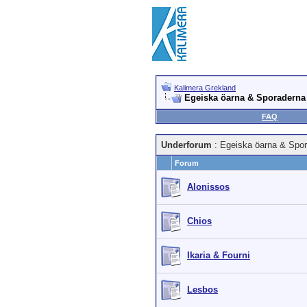
Kalimera Grekland
Egeiska öarna & Sporaderna
FAQ
Underforum
: Egeiska öarna & Spo
Forum
Alonissos
Chios
Ikaria & Fourni
Lesbos