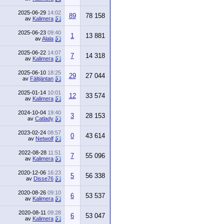
2025-06-29
14:02
89
78 158
av
Kalimera
2025-06-23
09:40
1
13 881
av
Alala
2025-06-22
14:07
7
14 318
av
Kalimera
2025-06-10
18:25
29
27 044
av
Fältjäntan
2025-01-14
10:01
12
33 574
av
Kalimera
2024-10-04
19:40
3
28 153
av
Catlady
2023-02-24
08:57
0
43 614
av
Netwolf
2022-08-28
11:51
7
55 096
av
Kalimera
2020-12-06
16:23
5
56 338
av
Disse76
2020-08-26
09:10
6
53 537
av
Kalimera
2020-08-11
09:28
6
53 047
av
Kalimera