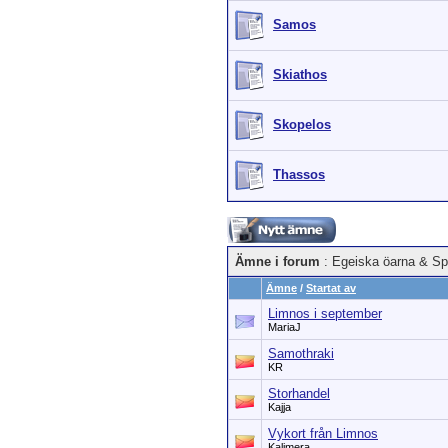
Samos
Skiathos
Skopelos
Thassos
Ämne i forum
: Egeiska öarna & Sp
Ämne
/
Startat av
Limnos i september
MariaJ
Samothraki
KR
Storhandel
Kajja
Vykort från Limnos
Kalimera