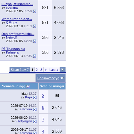
Lugna, stillsamma...
821
6 353
av
coanma
2026-07-05
09:58
Vromolimnos och...
571
4 088
av
C@nny
2026-03-10
13:19
Den amfiteatraliska...
386
2 945
av
Netwolf
2026-06-05
14:20
På Thassos nu
386
2 378
av
Kalimera
2025-06-13
13:35
Sidan 1 av 7
1
2
3
>
Last
»
Forumverktyg
Senaste inlägg
Svar
Visningar
idag
12:27
2
98
av
Kajja
2026-07-19
14:32
9
2 646
av
Kalimera
2026-06-20
10:12
7
4 045
av
Getpinglan
2026-06-17
11:07
4
2 569
av
Kalimera