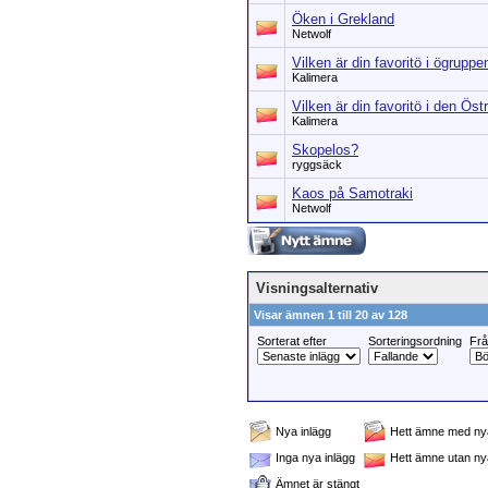
Öken i Grekland
Netwolf
Vilken är din favoritö i ögrupp
Kalimera
Vilken är din favoritö i den Ö
Kalimera
Skopelos?
ryggsäck
Kaos på Samotraki
Netwolf
Visningsalternativ
Visar ämnen 1 till 20 av 128
Sorterat efter
Sorteringsordning
Fr
Nya inlägg
Hett ämne med nya
Inga nya inlägg
Hett ämne utan ny
Ämnet är stängt