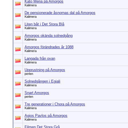
Kato Meria på Amorgos
Kalimera
De pensionerade åsnornas dal på Amorgos
Kalimera
Liten båt i Det Stora Blå
Kalimera
Amorgos okända solnedgång
Kalimera
Amorgos förändrades år 1088
Kalimera
Langada från ovan
Kalimera
Upprustning på Amorgos
perlen
Solnedgången i Egiali
Kalimera
Snart Amorgos
perlen
Tre generationer i Chora på Amorgos
Kalimera
Agios Pavlos på Amorgos
Kalimera
Filmen Det Stora Grå