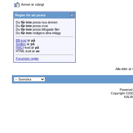
Ämnet är stängt
Regler för att posta
Du
får inte
posta nya ämnen
Du
får inte
posta svar
Du
får inte
posta bifogade filer
Du
får inte
redigera dina inlägg
BB-kod
är
på
Smilies
är
på
[IMG]
-kod är
på
HTML-kod är
av
Forumets regler
Alla tider ä
Powered b
Copyright ©2000
KALI