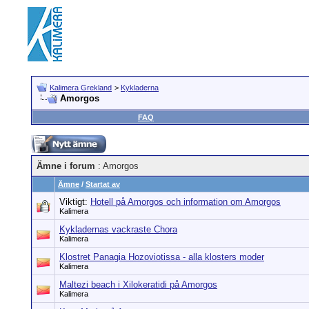
Kalimera Grekland
>
Kykladerna
Amorgos
FAQ
Ämne i forum
: Amorgos
Ämne
/
Startat av
Viktigt:
Hotell på Amorgos och information om Amorgos
Kalimera
Kykladernas vackraste Chora
Kalimera
Klostret Panagia Hozoviotissa - alla klosters moder
Kalimera
Maltezi beach i Xilokeratidi på Amorgos
Kalimera