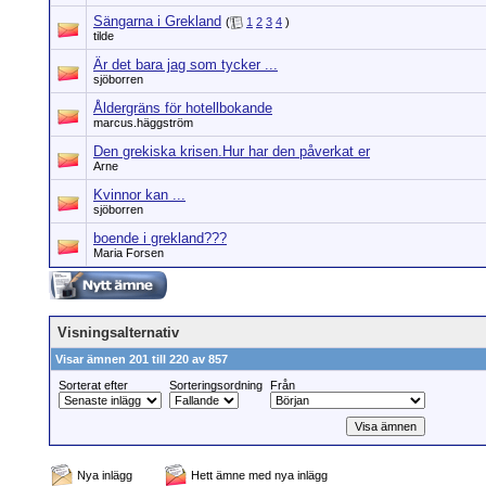
Sängarna i Grekland
(
1
2
3
4
)
tilde
Är det bara jag som tycker ...
sjöborren
Åldergräns för hotellbokande
marcus.häggström
Den grekiska krisen.Hur har den påverkat er
Arne
Kvinnor kan ...
sjöborren
boende i grekland???
Maria Forsen
Visningsalternativ
Visar ämnen 201 till 220 av 857
Sorterat efter
Sorteringsordning
Från
Nya inlägg
Hett ämne med nya inlägg