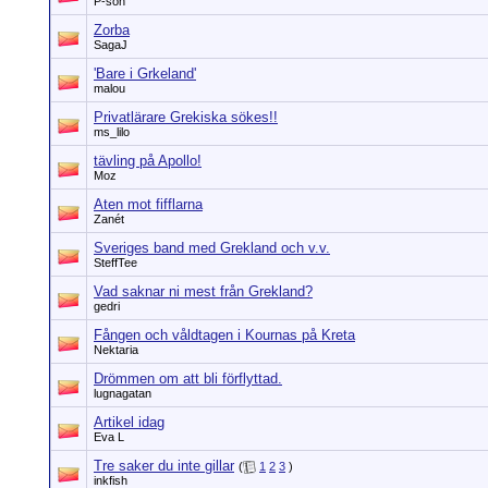
P-son
Zorba
SagaJ
'Bare i Grkeland'
malou
Privatlärare Grekiska sökes!!
ms_lilo
tävling på Apollo!
Moz
Aten mot fifflarna
Zanét
Sveriges band med Grekland och v.v.
SteffTee
Vad saknar ni mest från Grekland?
gedri
Fången och våldtagen i Kournas på Kreta
Nektaria
Drömmen om att bli förflyttad.
lugnagatan
Artikel idag
Eva L
Tre saker du inte gillar
(
1
2
3
)
inkfish