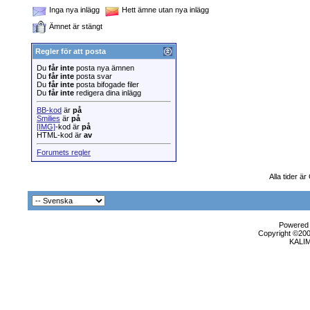
Inga nya inlägg
Hett ämne utan nya inlägg
Ämnet är stängt
Regler för att posta
Du
får inte
posta nya ämnen
Du
får inte
posta svar
Du
får inte
posta bifogade filer
Du
får inte
redigera dina inlägg
BB-kod
är
på
Smilies
är
på
[IMG]
-kod är
på
HTML-kod är
av
Forumets regler
Alla tider ä
Powered b
Copyright ©2000
KALI