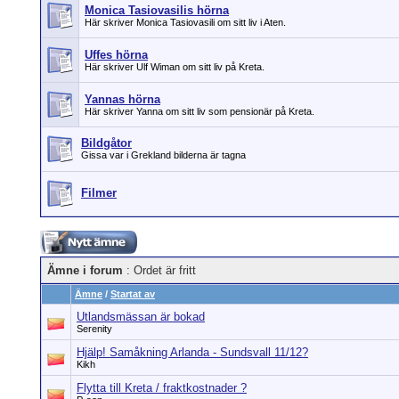
Monica Tasiovasilis hörna
Här skriver Monica Tasiovasili om sitt liv i Aten.
Uffes hörna
Här skriver Ulf Wiman om sitt liv på Kreta.
Yannas hörna
Här skriver Yanna om sitt liv som pensionär på Kreta.
Bildgåtor
Gissa var i Grekland bilderna är tagna
Filmer
Ämne i forum
: Ordet är fritt
Ämne
/
Startat av
Utlandsmässan är bokad
Serenity
Hjälp! Samåkning Arlanda - Sundsvall 11/12?
Kikh
Flytta till Kreta / fraktkostnader ?