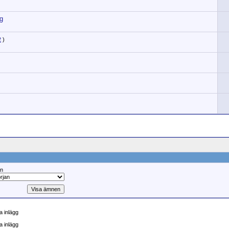
g
2
)
ån
 inlägg
a inlägg