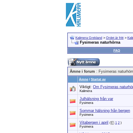
Kalimera Grekland
>
Ordet är fritt
>
Kal
Fysimeras naturhörna
FAQ
Ämne i forum
: Fysimeras naturhör
Ämne
/
Startat av
Viktigt:
Om Fysimeras naturhö
Kalimera
Julhälsning från var
Fysimera
Sommar hälsning från bergen
Fysimera
Vitabergen i april
(
1
2
)
Fysimera