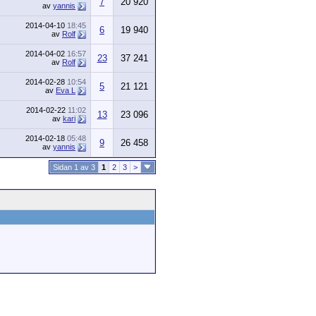
7
20 920
av
yannis
2014-04-10
18:45
6
19 940
av
Rolf
2014-04-02
16:57
23
37 241
av
Rolf
2014-02-28
10:54
5
21 121
av
Eva L
2014-02-22
11:02
13
23 096
av
kari
2014-02-18
05:48
9
26 458
av
yannis
Sidan 1 av 3
1
2
3
>