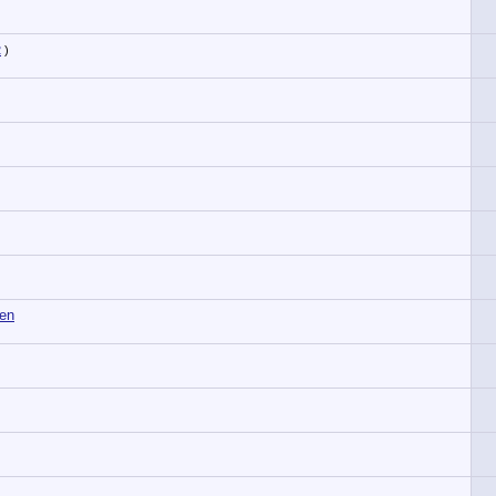
2
)
gen