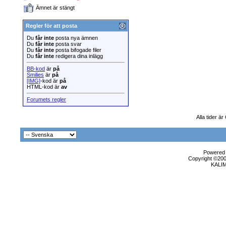
Ämnet är stängt
Regler för att posta
Du
får inte
posta nya ämnen
Du
får inte
posta svar
Du
får inte
posta bifogade filer
Du
får inte
redigera dina inlägg
BB-kod
är
på
Smilies
är
på
[IMG]
-kod är
på
HTML-kod är
av
Forumets regler
Alla tider ä
Powered b
Copyright ©2000
KALI