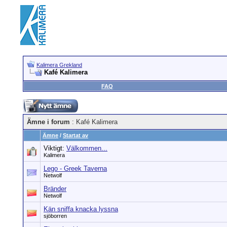
Kalimera Grekland
Kafé Kalimera
FAQ
Ämne i forum
: Kafé Kalimera
Ämne
/
Startat av
Viktigt:
Välkommen...
Kalimera
Lego - Greek Taverna
Netwolf
Bränder
Netwolf
Kän sniffa knacka lyssna
sjöborren