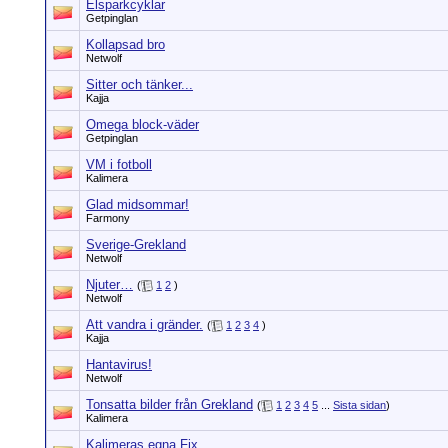
Elsparkcyklar
Getpinglan
Kollapsad bro
Netwolf
Sitter och tänker...
Kajja
Omega block-väder
Getpinglan
VM i fotboll
Kalimera
Glad midsommar!
Farmony
Sverige-Grekland
Netwolf
Njuter…
(
1
2
)
Netwolf
Att vandra i gränder.
(
1
2
3
4
)
Kajja
Hantavirus!
Netwolf
Tonsatta bilder från Grekland
(
1
2
3
4
5
...
Sista sidan
)
Kalimera
Kalimeras egna Fix