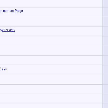
n norr om Parga
 tycker det?
1
2
)