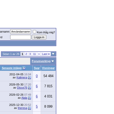
arnamn
Kom ihåg mig?
rd
Sidan 1 av 26
1
2
3
11
>
Last
»
Forumverktyg
Senaste inlägg
Svar
Visningar
2011-04-05
16:04
0
54 484
av
Kalimera
2026-05-30
17:20
6
7 815
av
Disse76
2026-02-26
07:49
6
4 031
av
Alala
2025-12-30
20:52
5
8 099
av
theresa