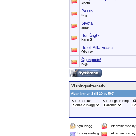
Aneta
Resan
Kajja
Sivota
anpe
Hur långt?
Karin S
Hotell Villa Rossa
Oliv-ewa
Ögongodis!
Kajja
Visningsalternativ
Visar ämnen 1 till 20 av 507
Sorterat efter
Sorteringsordning
Fr
Nya inlägg
Hett ämne med nya
Inga nya inlägg
Hett ämne utan ny