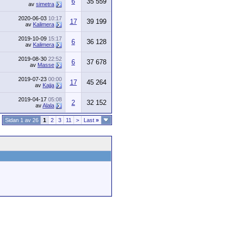
6
35 559
av
simetra
2020-06-03
10:17
17
39 199
av
Kalimera
2019-10-09
15:17
6
36 128
av
Kalimera
2019-08-30
22:52
6
37 678
av
Masse
2019-07-23
00:00
17
45 264
av
Kajja
2019-04-17
05:08
2
32 152
av
Alala
Sidan 1 av 26
1
2
3
11
>
Last
»