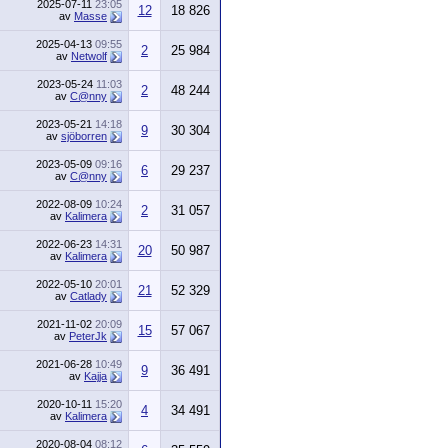
2025-07-11
23:05
12
18 826
av
Masse
2025-04-13
09:55
2
25 984
av
Netwolf
2023-05-24
11:03
2
48 244
av
C@nny
2023-05-21
14:18
9
30 304
av
sjöborren
2023-05-09
09:16
6
29 237
av
C@nny
2022-08-09
10:24
2
31 057
av
Kalimera
2022-06-23
14:31
20
50 987
av
Kalimera
2022-05-10
20:01
21
52 329
av
Catlady
2021-11-02
20:09
15
57 067
av
PeterJk
2021-06-28
10:49
9
36 491
av
Kajja
2020-10-11
15:20
4
34 491
av
Kalimera
2020-08-04
08:12