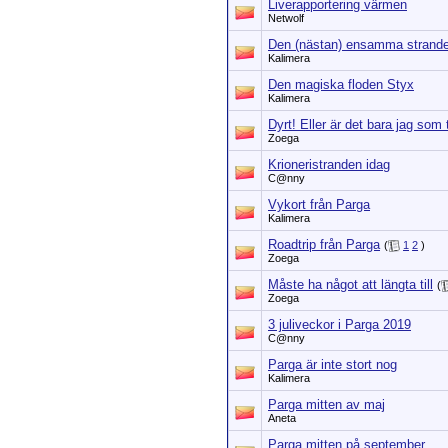
Liverapportering värmen
Netwolf
Den (nästan) ensamma strande
Kalimera
Den magiska floden Styx
Kalimera
Dyrt! Eller är det bara jag som
Zoega
Krioneristranden idag
C@nny
Vykort från Parga
Kalimera
Roadtrip från Parga
(
1
2
)
Zoega
Måste ha något att längta till
(
Zoega
3 juliveckor i Parga 2019
C@nny
Parga är inte stort nog
Kalimera
Parga mitten av maj
Aneta
Parga mitten på september