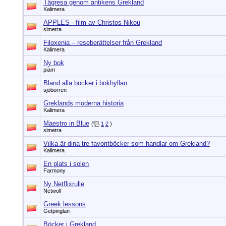
Tågresa genom antikens Grekland
Kalimera
APPLES - film av Christos Nikou
simetra
Filoxenia – reseberättelser från Grekland
Kalimera
Ny bok
piam
Bland alla böcker i bokhyllan
sjöborren
Greklands moderna historia
Kalimera
Maestro in Blue
(
1
2
)
simetra
Vilka är dina tre favoritböcker som handlar om Grekland?
Kalimera
En plats i solen
Farmony
Ny Netflixrulle
Netwolf
Greek lessons
Getpinglan
Böcker i Grekland