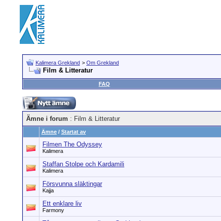
Kalimera Grekland
>
Om Grekland
Film & Litteratur
FAQ
Ämne i forum
: Film & Litteratur
Ämne
/
Startat av
Filmen The Odyssey
Kalimera
Staffan Stolpe och Kardamili
Kalimera
Försvunna släktingar
Kajja
Ett enklare liv
Farmony