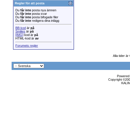
Regler för att posta
Du
får inte
posta nya ämnen
Du
får inte
posta svar
Du
får inte
posta bifogade filer
Du
får inte
redigera dina inlägg
BB-kod
är
på
Smilies
är
på
[IMG]
-kod är
på
HTML-kod är
av
Forumets regler
Alla tider ä
Powered b
Copyright ©2000
KALI