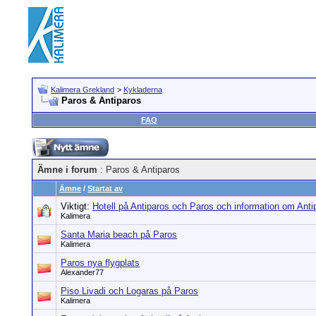
Kalimera Grekland
>
Kykladerna
Paros & Antiparos
FAQ
Ämne i forum
: Paros & Antiparos
Ämne
/
Startat av
Viktigt:
Hotell på Antiparos och Paros och information om Ant
Kalimera
Santa Maria beach på Paros
Kalimera
Paros nya flygplats
Alexander77
Piso Livadi och Logaras på Paros
Kalimera