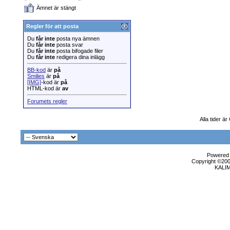
Ämnet är stängt
Regler för att posta
Du
får inte
posta nya ämnen
Du
får inte
posta svar
Du
får inte
posta bifogade filer
Du
får inte
redigera dina inlägg
BB-kod
är
på
Smilies
är
på
[IMG]
-kod är
på
HTML-kod är
av
Forumets regler
Alla tider ä
Powered b
Copyright ©2000
KALI