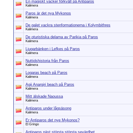
En magiskt vacker förkväll på Antiparos
Kalimera
Paros är det nya Mykonos
Kalimera
De galet vackra stenformationerna i Kolymbithres
Kalimera
De oturistiska delarna av Parikia på Paros
Kalimera
Ljugarbänken i Lefkes på Paros
Kalimera
Nuttidshistoria från Paros
Kalimera
Logaras beach på Paros
Kalimera
Agii Anargiri beach på Paros
Kalimera
Mitt älskade Naoussa
Kalimera
Antiparos under lågsäsong
Kalimera
Er Antiparos det nye Mykonos?
El Gringo
Antiparos näst största största sevärdhet