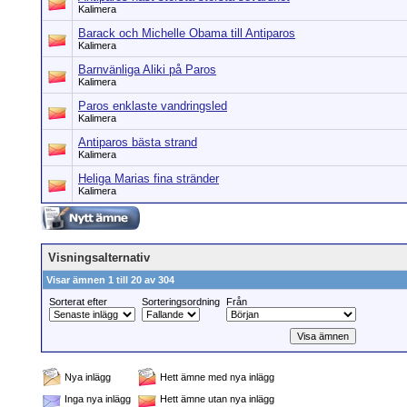
Kalimera
Barack och Michelle Obama till Antiparos
Kalimera
Barnvänliga Aliki på Paros
Kalimera
Paros enklaste vandringsled
Kalimera
Antiparos bästa strand
Kalimera
Heliga Marias fina stränder
Kalimera
Visningsalternativ
Visar ämnen 1 till 20 av 304
Sorterat efter
Sorteringsordning
Från
Nya inlägg
Hett ämne med nya inlägg
Inga nya inlägg
Hett ämne utan nya inlägg